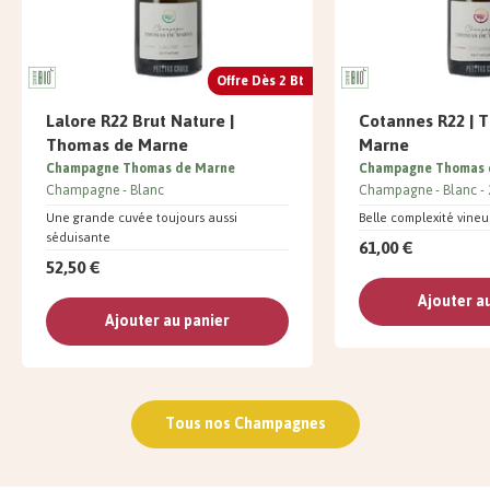
Offre Dès 2 Bt
Lalore R22 Brut Nature |
Cotannes R22 | 
Thomas de Marne
Marne
Champagne Thomas de Marne
Champagne Thomas 
Champagne
Blanc
Champagne
Blanc
Une grande cuvée toujours aussi
Belle complexité vine
séduisante
61,00 €
52,50 €
Ajouter a
Ajouter au panier
Tous nos Champagnes