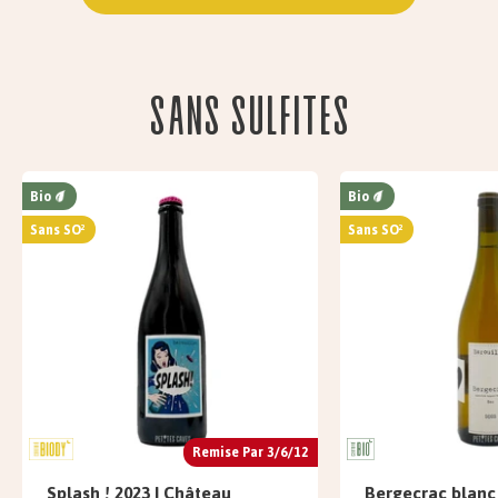
Sans sulfites
Bio
Bio
Sans SO²
Sans SO²
Remise Par 3/6/12
Splash ! 2023 | Château
Bergecrac blanc 