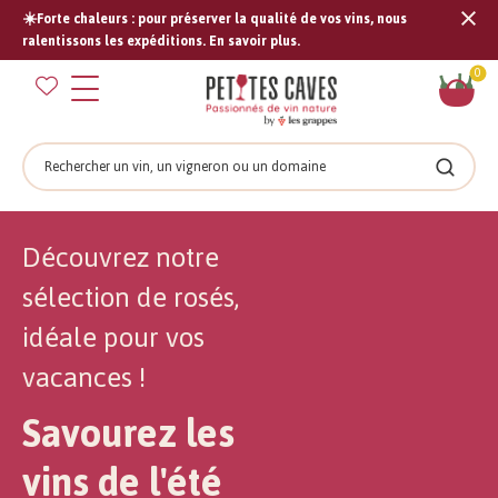
☀️Forte chaleurs : pour préserver la qualité de vos vins, nous
Tran
ralentissons les expéditions. En savoir plus.
missi
Pan
0
fr.s
Rechercher
Recher
Découvrez notre
sélection de rosés,
idéale pour vos
vacances !
Savourez les
vins de l'été