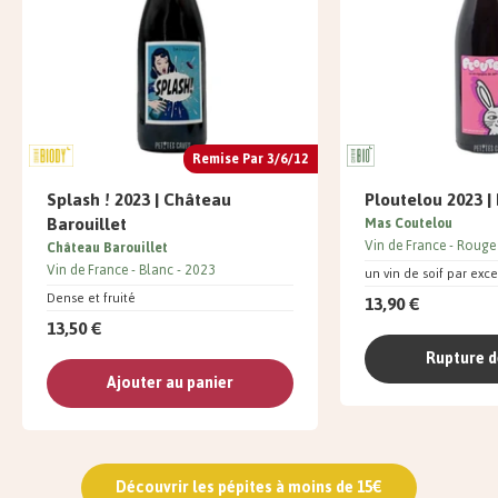
Remise Par 3/6/12
Splash ! 2023 | Château
Ploutelou 2023 |
Barouillet
Mas Coutelou
Vin de France
Rouge
Château Barouillet
Vin de France
Blanc
2023
un vin de soif par exc
Dense et fruité
13,90 €
13,50 €
Rupture d
Ajouter au panier
Découvrir les pépites à moins de 15€