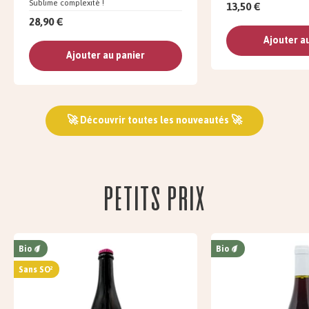
Sublime complexité !
13,50 €
28,90 €
Ajouter a
Ajouter au panier
🚀 Découvrir toutes les nouveautés 🚀
Petits prix
Bio
Bio
Sans SO²