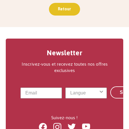
Retour
Newsletter
Inscrivez-vous et recevez toutes nos offres
exclusives
S'a
Suivez-nous !
Facebook
Instagram
Twitter
Youtube