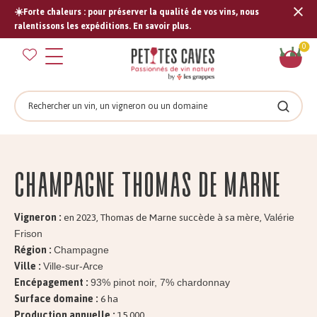
☀️Forte chaleurs : pour préserver la qualité de vos vins, nous
Tran
ralentissons les expéditions. En savoir plus.
missi
Pan
0
fr.s
Rechercher
Recher
Champagne Thomas de MARNE
Vigneron :
en 2023, Thomas de Marne succède à sa mère,
Valérie
Frison
Région :
Champagne
Ville :
Ville-sur-Arce
Encépagement :
93% pinot noir, 7% chardonnay
Surface domaine :
6 ha
Production annuelle :
15.000