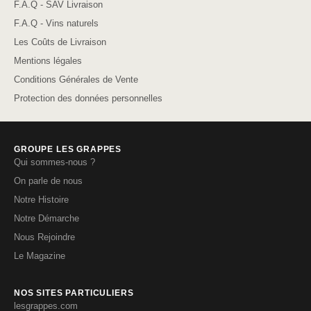
F.A.Q - SAV Livraison
F.A.Q - Vins naturels
Les Coûts de Livraison
Mentions légales
Conditions Générales de Vente
Protection des données personnelles
GROUPE LES GRAPPES
Qui sommes-nous ?
On parle de nous
Notre Histoire
Notre Démarche
Nous Rejoindre
Le Magazine
NOS SITES PARTICULIERS
lesgrappes.com