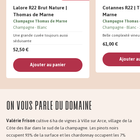
Lalore R22 Brut Nature |
Cotannes R22 | 
Thomas de Marne
Marne
Champagne Thomas de Marne
Champagne Thomas 
Champagne
Blanc
Champagne
Blanc
Une grande cuvée toujours aussi
Belle complexité vine
séduisante
61,00 €
52,50 €
Ajouter a
Ajouter au panier
On vous parle du domaine
Valérie Frison
cultive 6 ha de vignes à Ville sur Arce, village de la
Côte des Bar dans le sud de la champagne. Les pinots noirs
occupent 93% de la surface et les chardonnay occupent les 7%