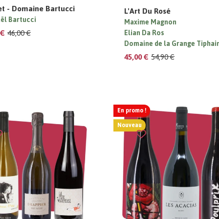
et - Domaine Bartucci
L'Art Du Rosé
ël Bartucci
Maxime Magnon
 €
46,00 €
Elian Da Ros
Domaine de la Grange Tiphai
45,00 €
54,90 €
En promo !
Nouveau