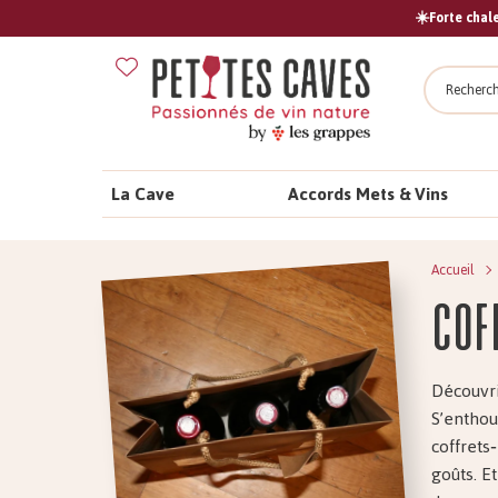
☀️Forte chale
Recher
La Cave
Accords Mets & Vins
Accueil
Cof
Découvr
S’enthous
coffrets‐
goûts. 