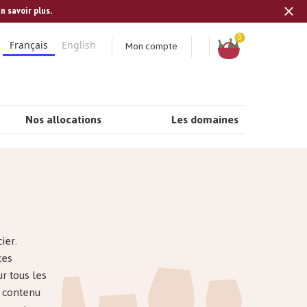
n savoir plus.
Tran
missi
Panier
0
Mon compte
Français
English
fr.s
Nos allocations
Les domaines
ier.
ces
ur tous les
e contenu