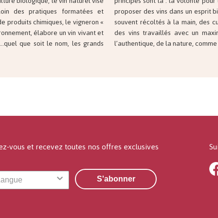
ulture biologique, le vin naturel vise
emble des vignerons sélectionnés de
 loin des pratiques formatées et
ue voire en biodynamie. Des raisins
 de produits chimiques, le vigneron «
ans ou avec peu de sulfite ajouté,
ronnement, élabore un vin vivant et
e levures indigènes,… Respect de
os…quel que soit le nom, les grands
l’authentique, de la nature, comme 
ez-vous et recevez toutes nos offres exclusives
Su
S'abonner