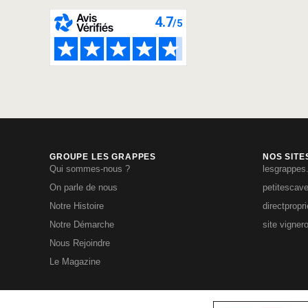
GROUPE LES GRAPPES
NOS SITE
Qui sommes-nous ?
lesgrappes
On parle de nous
petitescav
Notre Histoire
directpropr
Notre Démarche
site vigner
Nous Rejoindre
Le Magazine