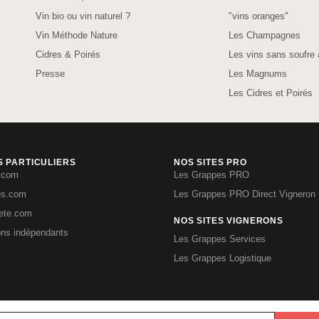
Vin bio ou vin naturel ?
"vins oranges"
Vin Méthode Nature
Les Champagnes
Cidres & Poirés
Les vins sans soufre 
Presse
Les Magnums
Les Cidres et Poirés
S PARTICULIERS
NOS SITES PRO
.com
Les Grappes PRO
es.com
Les Grappes PRO Direct Vigneron
iete.com
NOS SITES VIGNERONS
ons indépendants
Les Grappes Services
Les Grappes Logistique