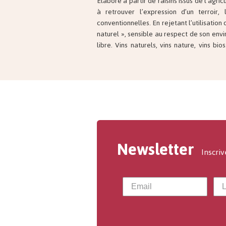
Élaboré à partir de raisins issus de l’agric
principes sont là : la volonté pour l’ens
à retrouver l’expression d’un terroir,
proposer des vins dans un esprit biologiq
conventionnelles. En rejetant l’utilisation
souvent récoltés à la main, des cuvées s
naturel », sensible au respect de son envi
des vins travaillés avec un maximum d
libre. Vins naturels, vins nature, vins bi
Newsletter
Inscriv