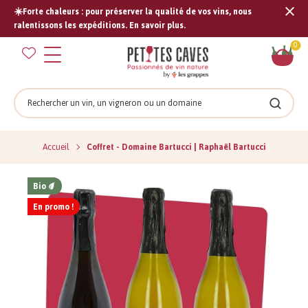
☀️Forte chaleurs : pour préserver la qualité de vos vins, nous
Tran
ralentissons les expéditions. En savoir plus.
missi
Pan
0
fr.s
Rechercher
Recher
Accueil
Coffret - Domaine Bartucci | Raphaël Bartucci
Bio
En promo !