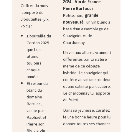
2024 - Vin de France -
Coffret du mois
Pierre Bartucci
composé de
Petite, non,
grande
3 bouteilles (3 x
nouveauté
, un vin blanc à
75 cl) :
base d'un assemblage de
Souvignier et de
1 bouteille du
Chardonnay.
Cerdon 2025
que l'on
Un vin aux allures vraiment
attend
différentes par la nature
toujours
même de ce cépage
chaque
hybride : le souvignier qui
année.
confère au vin une rondeur
Et retour du
et une salinité particulière.
blanc du
Le chardonnay lui apporte
domaine
du fruité.
Bartucci,
Dans sa jeunesse, carafez
vinifié par
le une bonne heure pour lui
Raphaël et
donner toutes ses chances.
Pierre son
fils. 2 x Vin