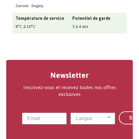
Savoie - bugey
Température de service
Potentiel de garde
8°C à 10°C
3 à 4 ans
Newsletter
Inscrivez-vous et recevez toutes nos offres
exclusives
S'a