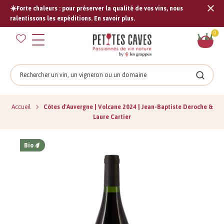
☀️Forte chaleurs : pour préserver la qualité de vos vins, nous
Tran
ralentissons les expéditions. En savoir plus.
missi
Pan
0
fr.s
Rechercher
Recher
Accueil
Côtes d'Auvergne | Volcane 2024 | Jean-Baptiste Deroche &
Laure Cartier
Bio