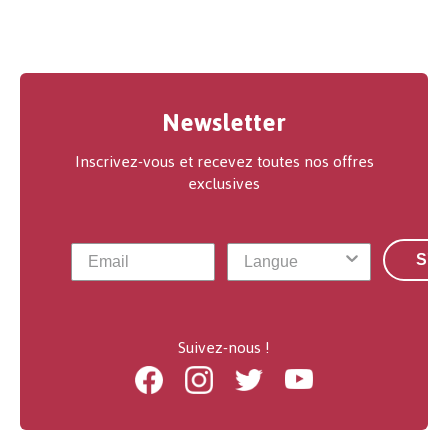
Newsletter
Inscrivez-vous et recevez toutes nos offres
exclusives
S'a
Suivez-nous !
Facebook
Instagram
Twitter
Youtube