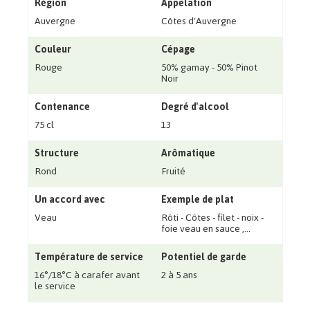
Région
Appelation
Auvergne
Côtes d'Auvergne
Couleur
Cépage
Rouge
50% gamay - 50% Pinot
Noir
Contenance
Degré d'alcool
75 cl
13
Structure
Arômatique
Rond
Fruité
Un accord avec
Exemple de plat
Veau
Rôti - Côtes - filet - noix -
foie veau en sauce ‚...
Température de service
Potentiel de garde
16°/18°C à carafer avant
2 à 5 ans
le service