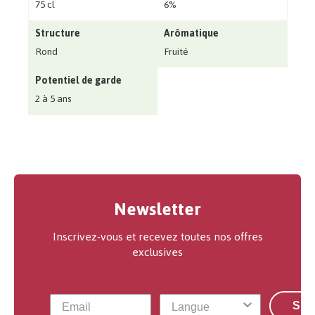
75 cl
6%
Structure
Arômatique
Rond
Fruité
Potentiel de garde
2 à 5 ans
Newsletter
Inscrivez-vous et recevez toutes nos offres
exclusives
S'a