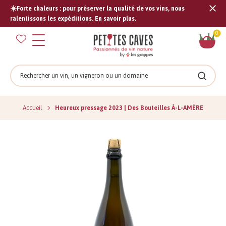
☀️Forte chaleurs : pour préserver la qualité de vos vins, nous
Tran
ralentissons les expéditions. En savoir plus.
missi
Pan
0
fr.s
Rechercher
Recher
Accueil
Heureux pressage 2023 | Des Bouteilles À-L-AMÈRE