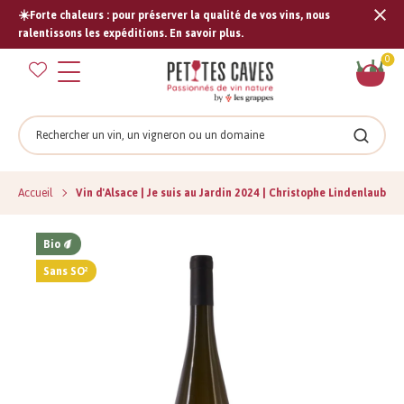
☀️Forte chaleurs : pour préserver la qualité de vos vins, nous
Tran
ralentissons les expéditions. En savoir plus.
missi
Pan
0
fr.s
Rechercher
Recher
Accueil
Vin d'Alsace | Je suis au Jardin 2024 | Christophe Lindenlaub
Bio
Sans SO²