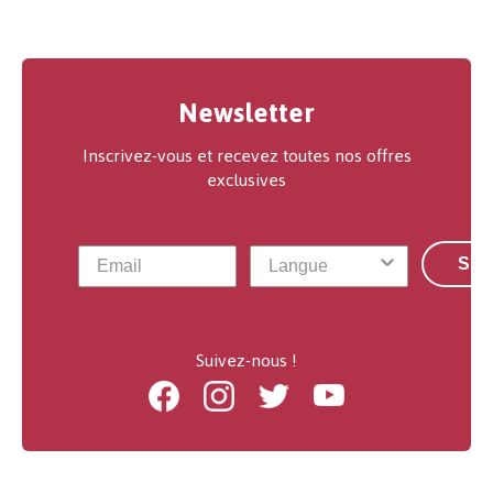
Newsletter
Inscrivez-vous et recevez toutes nos offres
exclusives
S'a
Suivez-nous !
Facebook
Instagram
Twitter
Youtube