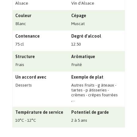
Alsace
Vin d'Alsace
Couleur
Cépage
Blanc
Muscat
Contenance
Degré d'alcool
75 cl
12.50
Structure
Arômatique
Frais
Fruité
Un accord avec
Exemple de plat
Desserts
Autres Fruits - g âteaux -
tartes - p âtisseries -
crèmes - crêpes fourrées
‚...
Température de service
Potentiel de garde
10°C - 12°C
2 à 5 ans