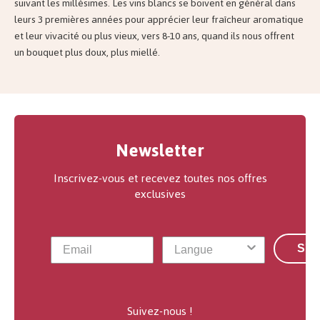
suivant les millésimes. Les vins blancs se boivent en général dans
leurs 3 premières années pour apprécier leur fraîcheur aromatique
et leur vivacité ou plus vieux, vers 8-10 ans, quand ils nous offrent
un bouquet plus doux, plus miellé.
Newsletter
Inscrivez-vous et recevez toutes nos offres
exclusives
S'a
Suivez-nous !