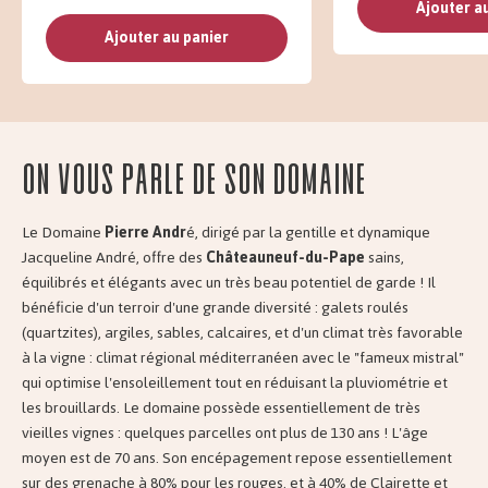
Ajouter a
Ajouter au panier
On vous parle de son domaine
Le Domaine
Pierre Andr
é, dirigé par la gentille et dynamique
Jacqueline André, offre des
Châteauneuf-du-Pape
sains,
équilibrés et élégants avec un très beau potentiel de garde ! Il
bénéficie d'un terroir d'une grande diversité : galets roulés
(quartzites), argiles, sables, calcaires, et d'un climat très favorable
à la vigne : climat régional méditerranéen avec le "fameux mistral"
qui optimise l'ensoleillement tout en réduisant la pluviométrie et
les brouillards. Le domaine possède essentiellement de très
vieilles vignes : quelques parcelles ont plus de 130 ans ! L'âge
moyen est de 70 ans. Son encépagement repose essentiellement
sur des grenache à 80% pour les rouges, et à 40% de Clairette et