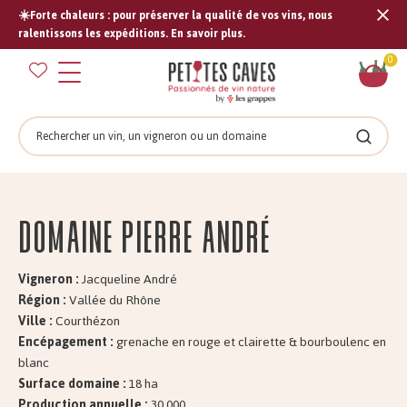
☀️Forte chaleurs : pour préserver la qualité de vos vins, nous
Tran
ralentissons les expéditions. En savoir plus.
missi
Pan
0
fr.s
Rechercher
Recher
Domaine Pierre ANDRÉ
Vigneron :
Jacqueline André
Région :
Vallée du Rhône
Ville :
Courthézon
Encépagement :
grenache en rouge et clairette & bourboulenc en
blanc
Surface domaine :
18 ha
Production annuelle :
30.000