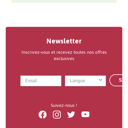
Newsletter
Inscrivez-vous et recevez toutes nos offres
exclusives
S'a
Suivez-nous !
Facebook
Instagram
Twitter
Youtube