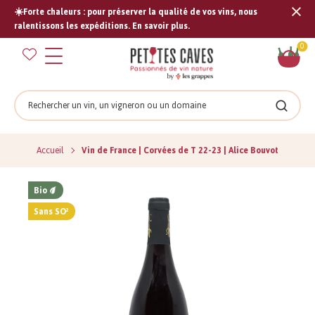
☀️Forte chaleurs : pour préserver la qualité de vos vins, nous
Tran
ralentissons les expéditions. En savoir plus.
missi
Pan
0
fr.s
Rechercher
Recher
Accueil
Vin de France | Corvées de T 22-23 | Alice Bouvot
Bio
Sans SO²