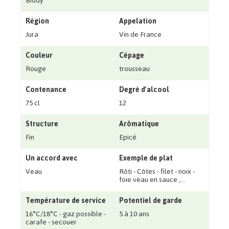
Biody
Région
Appelation
Jura
Vin de France
Couleur
Cépage
Rouge
trousseau
Contenance
Degré d'alcool
75 cl
12
Structure
Arômatique
Fin
Epicé
Un accord avec
Exemple de plat
Veau
Rôti - Côtes - filet - noix -
foie veau en sauce ‚...
Température de service
Potentiel de garde
16°C/18°C - gaz possible -
5 à 10 ans
carafe - secouer