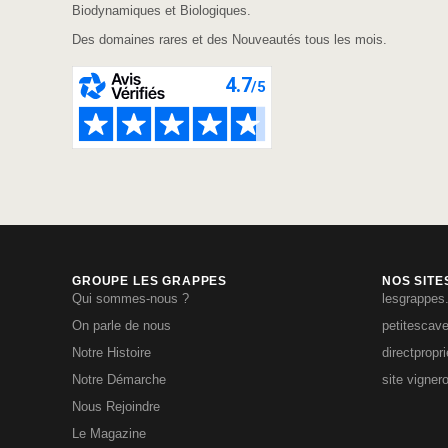
Biodynamiques et Biologiques.
Des domaines rares et des Nouveautés tous les mois.
GROUPE LES GRAPPES
NOS SITE
Qui sommes-nous ?
lesgrappes
On parle de nous
petitescav
Notre Histoire
directpropr
Notre Démarche
site vigner
Nous Rejoindre
Le Magazine