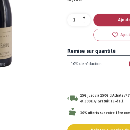
Quantité
+
Ajoute
-
Ajout
Remise sur quantité
10% de réduction
15€ jusqu'à 150€ d'Achats //
et 300€ // Gratuit au-delà !
10% offerts sur votre 1ère c