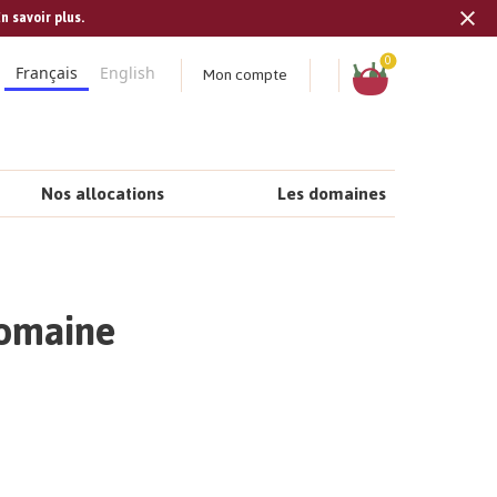
n savoir plus.
Tran
missi
Panier
0
Mon compte
Français
English
fr.s
Nos allocations
Les domaines
Domaine