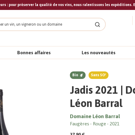
urs : pour préserver la qualité de vos vins, nous ralentissons les expéditions. E
cher
Rechercher
Bonnes affaires
Les nouveautés
Bio
Sans SO²
Jadis 2021 | 
Léon Barral
Domaine Léon Barral
Faugères
Rouge
2021
37,90 €