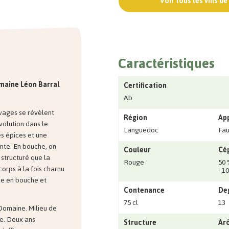
Voir tous les vins d
Caractéristiques
omaine Léon Barral
Certification
Ab
uvages se révèlent
Région
Ap
volution dans le
Languedoc
Fa
es épices et une
nte. En bouche, on
Couleur
Cé
 structuré que la
Rouge
50 
corps à la fois charnu
- 1
ce en bouche et
Contenance
Deg
75 cl
13
Domaine. Milieu de
e. Deux ans
Structure
Ar