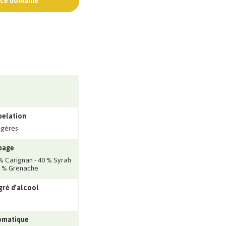
e ce domaine
pelation
ugères
page
% Carignan - 40 % Syrah
0 % Grenache
ré d'alcool
ômatique