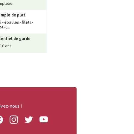
mplexe
mple de plat
i - épaules - filets -
t - ‚...
entiel de garde
 10 ans
ivez-nous !
Facebook
Instagram
Twitter
Youtube