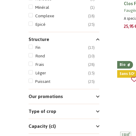
Clos 
Minéral
(1)
Faugè
Complexe
(18)
A speci
Epicé
(25)
25,95 
Structure
Fin
(13)
Rond
(10)
Frais
(28)
Bio
Léger
(15)
Sans SO²
Puissant
(25)
Our promotions
Type of crop
Capacity (cl)