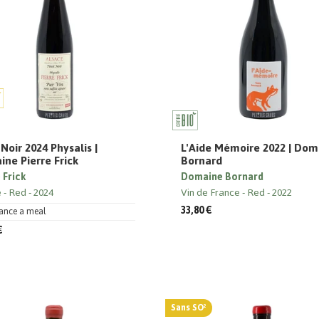
 Noir 2024 Physalis |
L'Aide Mémoire 2022 | Dom
ne Pierre Frick
Bornard
 Frick
Domaine Bornard
e
Red
2024
Vin de France
Red
2022
33,80 €
ance a meal
€
Sans SO²