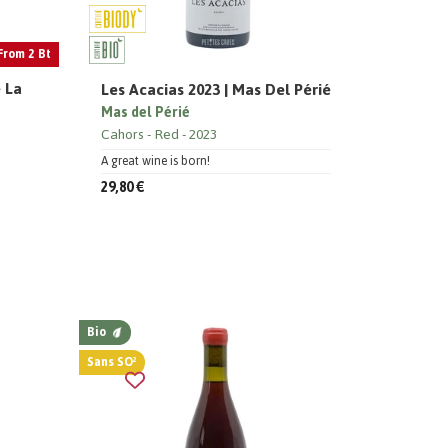
From 2 Bt
 La
Les Acacias 2023 | Mas Del Périé
Mas del Périé
Cahors
Red
2023
A great wine is born!
29,80 €
Bio
Sans SO²