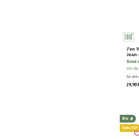
J'en 
Jean-
Anne 
Vin de
So are 
29,90 
Bio
Sans SO²