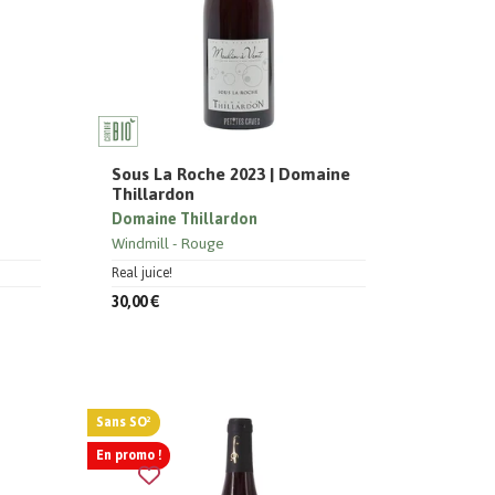
e
Sous La Roche 2023 | Domaine
Thillardon
Domaine Thillardon
Windmill
Rouge
Real juice!
30,00 €
Sans SO²
En promo !