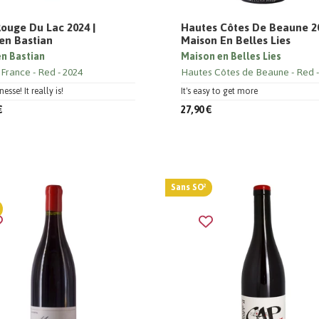
ouge Du Lac 2024 |
Hautes Côtes De Beaune 20
en Bastian
Maison En Belles Lies
n Bastian
Maison en Belles Lies
 France
Red
2024
Hautes Côtes de Beaune
Red
esse! It really is!
It's easy to get more
€
27,90 €
Sans SO²