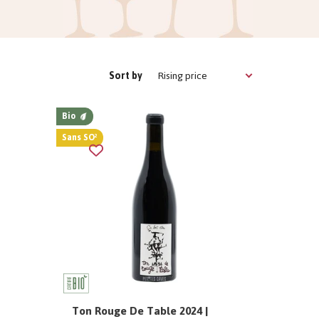
Rising price
Sort by
Bio
Sans SO²
Ton Rouge De Table 2024 |