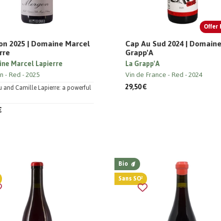
Offer 
n 2025 | Domaine Marcel
Cap Au Sud 2024 | Domaine
rre
Grapp'A
ne Marcel Lapierre
La Grapp'A
n
Red
2025
Vin de France
Red
2024
29,50 €
 and Camille Lapierre: a powerful
€
Bio
Sans SO²