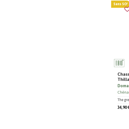
Sans SO²
Chass
Thill
Domai
Chéna
The gre
34,90 