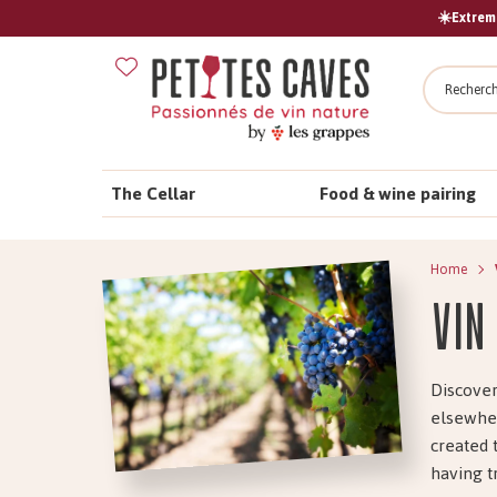
☀️Extreme
Search
The Cellar
Food & wine pairing
Home
Vin
Discover
elsewher
created 
having t