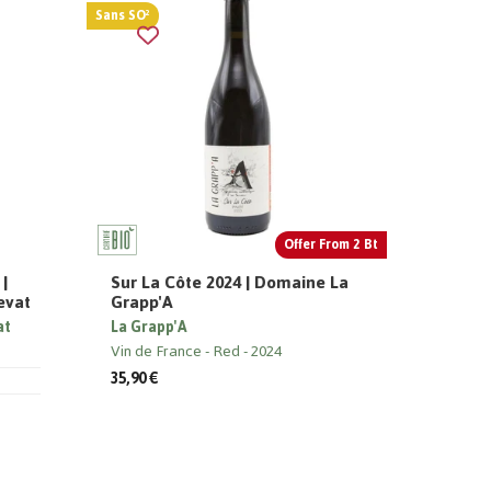
Sans SO²
Offer From 2 Bt
 |
Sur La Côte 2024 | Domaine La
evat
Grapp'A
at
La Grapp'A
Vin de France
Red
2024
35,90 €