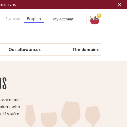
earn more.
Tran
missi
Shopping
0
My Account
Français
English
cart
en.s
Our allowances
The domains
ds
France and
emakers who
. If you're