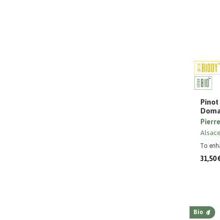
Pinot
Domai
Pierre
Alsac
To enh
31,50 
Bio