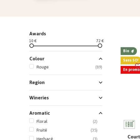
Awards
10 €
72 €
Bio
Colour
Sans SO²
Rouge
(89)
En promo 
Region
Wineries
Aromatic
Floral
(2)
Fruité
(35)
Court
Herbacé
(3)