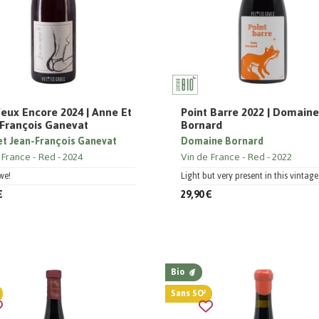
Veux Encore 2024 | Anne Et
Point Barre 2022 | Domain
François Ganevat
Bornard
et Jean-François Ganevat
Domaine Bornard
 France
Red
2024
Vin de France
Red
2022
we!
Light but very present in this vintage
€
29,90 €
Bio
Sans SO²