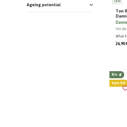
Ageing potential
Ton R
Dami
Damie
Vin de
What fin
26,90 
Bio
Sans SO²