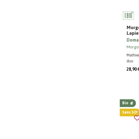
Morgo
Lapie
Domai
Morgo
Mathieu
duo
28,90 
Bio
Sans SO²