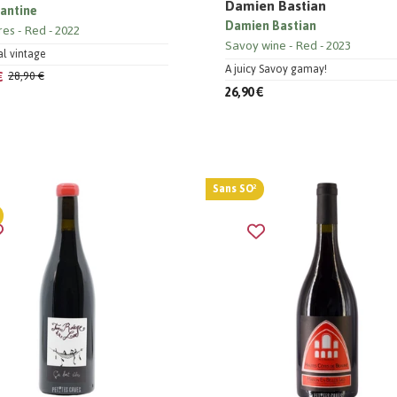
Damien Bastian
Fantine
Damien Bastian
res
Red
2022
Savoy wine
Red
2023
al vintage
A juicy Savoy gamay!
€
28,90 €
26,90 €
Sans SO²