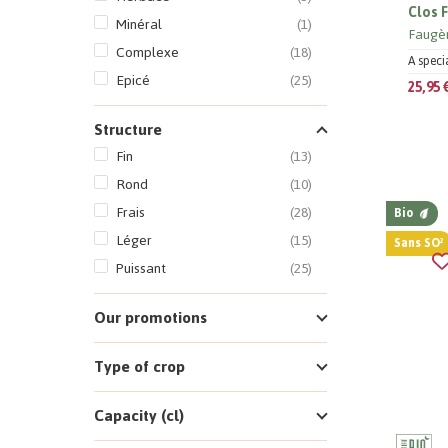
Clos 
Minéral
(1)
Faugè
Complexe
(18)
A speci
Epicé
(25)
25,95 
Structure
Fin
(13)
Rond
(10)
Frais
(28)
Bio
Léger
(15)
Sans SO²
Puissant
(25)
Our promotions
Type of crop
Capacity (cl)