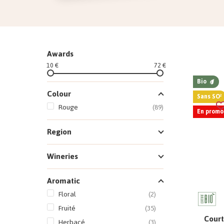
Awards
10 €
72 €
Bio
Colour
Sans SO²
Rouge
(89)
En promo 
Region
Wineries
Aromatic
Floral
(2)
Fruité
(35)
Court
Herbacé
(3)