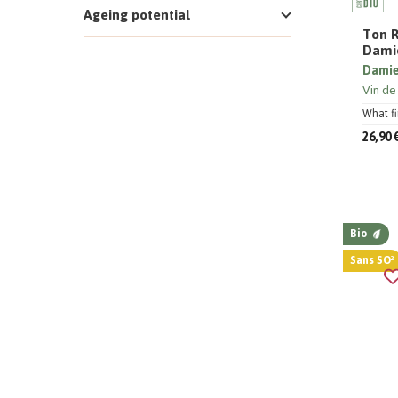
Ageing potential
Ton R
Dami
Damie
Vin de
What fin
26,90 
Bio
Sans SO²