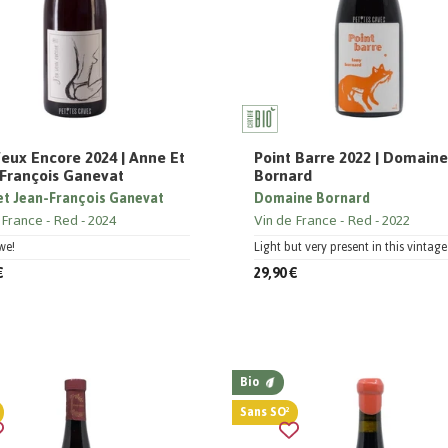
Veux Encore 2024 | Anne Et
Point Barre 2022 | Domain
François Ganevat
Bornard
et Jean-François Ganevat
Domaine Bornard
 France
Red
2024
Vin de France
Red
2022
we!
Light but very present in this vintage
€
29,90 €
Bio
Sans SO²