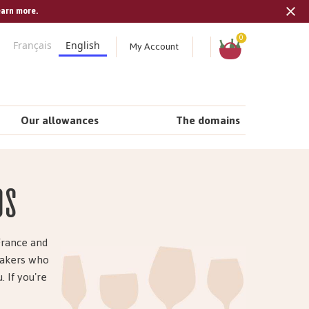
earn more.
Tran
missi
Shopping
0
My Account
Français
English
cart
en.s
Our allowances
The domains
ds
France and
emakers who
. If you're