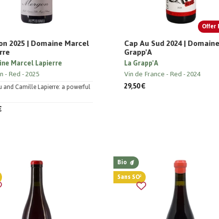
Offer 
n 2025 | Domaine Marcel
Cap Au Sud 2024 | Domaine
rre
Grapp'A
ne Marcel Lapierre
La Grapp'A
n
Red
2025
Vin de France
Red
2024
29,50 €
 and Camille Lapierre: a powerful
€
Bio
Sans SO²