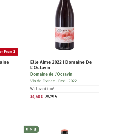
er From 3
aine
Elle Aime 2022 | Domaine De
L'Octavin
Domaine de l'Octavin
Vin de France
Red
2022
We love it too!
34,50 €
38,90 €
Bio