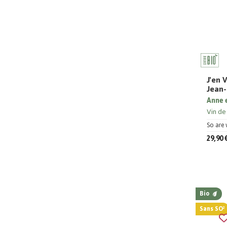
J'en 
Jean-
Anne 
Vin de
So are 
29,90 
Bio
Sans SO²