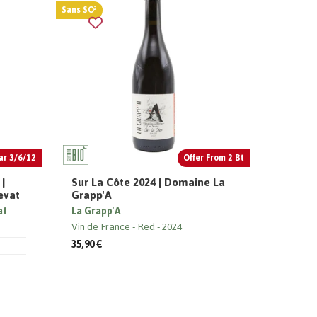
Sans SO²
ar 3/6/12
Offer From 2 Bt
 |
Sur La Côte 2024 | Domaine La
evat
Grapp'A
at
La Grapp'A
Vin de France
Red
2024
35,90 €