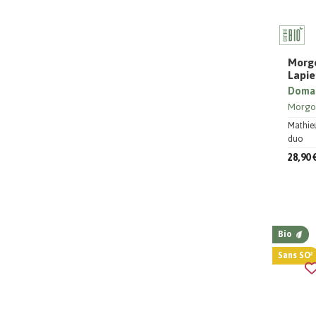
Morgo
Lapie
Domai
Morgo
Mathieu
duo
28,90 
Bio
Sans SO²