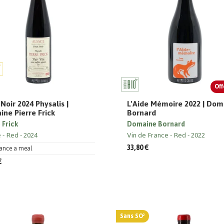
Off
 Noir 2024 Physalis |
L'Aide Mémoire 2022 | Dom
ne Pierre Frick
Bornard
 Frick
Domaine Bornard
e
Red
2024
Vin de France
Red
2022
33,80 €
ance a meal
€
Sans SO²