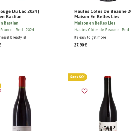
ouge Du Lac 2024 |
Hautes Côtes De Beaune 20
en Bastian
Maison En Belles Lies
n Bastian
Maison en Belles Lies
 France
Red
2024
Hautes Côtes de Beaune
Red
esse! It really is!
It's easy to get more
€
27,90 €
Sans SO²