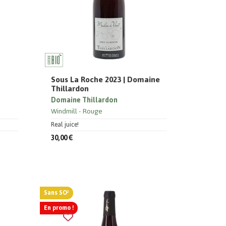
e
Sous La Roche 2023 | Domaine
Thillardon
Domaine Thillardon
Windmill
Rouge
Real juice!
30,00 €
Sans SO²
En promo !