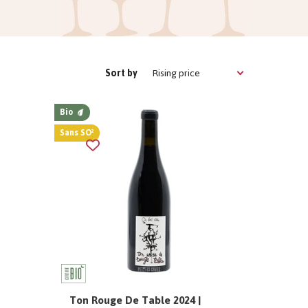
Rising price
Sort by
Bio
Sans SO²
Ton Rouge De Table 2024 |