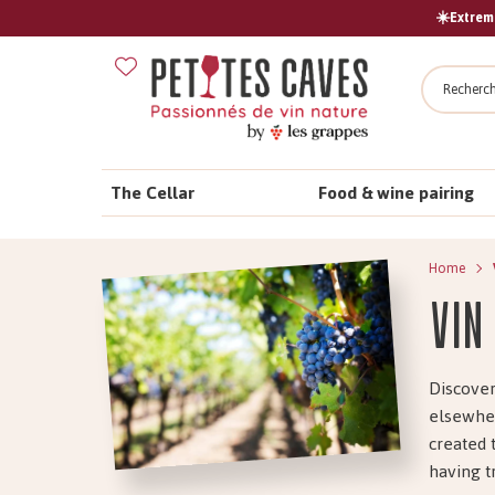
☀️Extreme
Search
The Cellar
Food & wine pairing
Home
Vin
Discover
elsewher
created 
having t