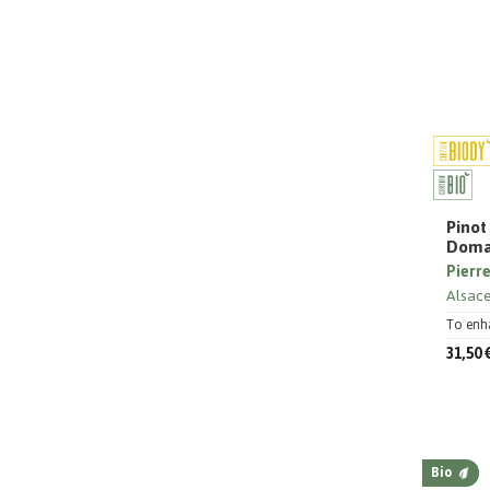
Pinot
Domai
Pierre
Alsac
To enh
31,50 
Bio