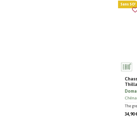
Sans SO²
Chass
Thill
Domai
Chéna
The gre
34,90 