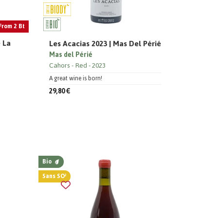
From 2 Bt
 La
Les Acacias 2023 | Mas Del Périé
Mas del Périé
Cahors
Red
2023
A great wine is born!
29,80 €
Bio
Sans SO²