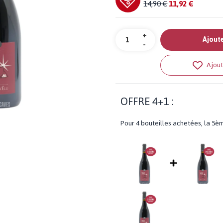
14,90 €
11,92 €
Quantité
+
Ajoute
-
Ajout
OFFRE 4+1 :
Pour 4 bouteilles achetées, la 5è