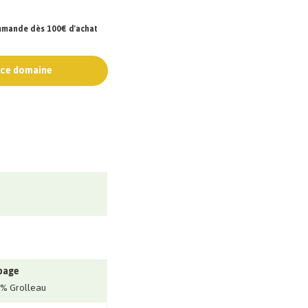
ommande dès 100€ d'achat
e ce domaine
page
% Grolleau