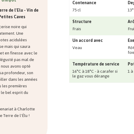
Contenance
Deg
75 cl
13°
erre de l'Elu - Vin de
Petites Caves
Structure
Ar
cerise noire qui
Frais
Fru
iatement. Une
notes acidulées
Un accord avec
Exe
sse mais qui saura
Veau
Rôti
foi
et en finesse avec le
 dégusté pas mal de
Température de service
Pot
, nous avons opté
16°C à 18°C - à carafer si
1 à
 sa profondeur, son
le gaz vous dérange
riller dans les années
s les premières
 le bel esprit du
enariat à Charlotte
 Terre de l'Élu !