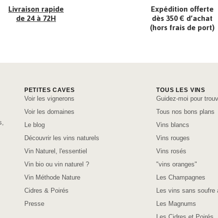
Livraison rapide
Expédition offerte
de 24 à 72H
dès 350 € d’achat
(hors frais de port)
PETITES CAVES
TOUS LES VINS
Voir les vignerons
Guidez-moi pour trouv
Voir les domaines
Tous nos bons plans
s,
Le blog
Vins blancs
Découvrir les vins naturels
Vins rouges
Vin Naturel, l'essentiel
Vins rosés
Vin bio ou vin naturel ?
"vins oranges"
Vin Méthode Nature
Les Champagnes
Cidres & Poirés
Les vins sans soufre 
Presse
Les Magnums
Les Cidres et Poirés