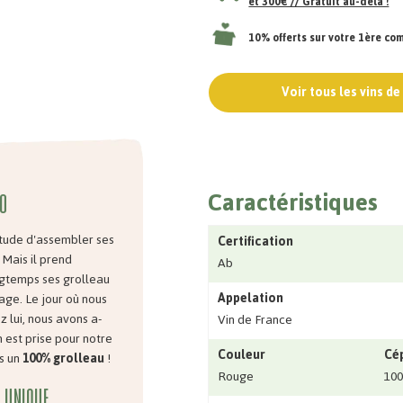
et 300€ // Gratuit au-delà !
10% offerts sur votre 1ère c
Voir tous les vins d
Caractéristiques
io
itude d'assembler ses
Certification
 Mais il prend
Ab
ongtemps ses grolleau
Appelation
ge. Le jour où nous
lui, nous avons a-
Vin de France
n est prise pour notre
Couleur
Cé
s un
100% grolleau
!
Rouge
100
 unique