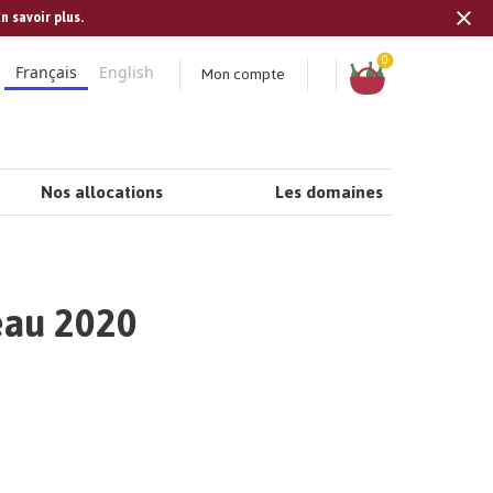
n savoir plus.
Tran
missi
Panier
0
Mon compte
Français
English
fr.s
Nos allocations
Les domaines
leau 2020