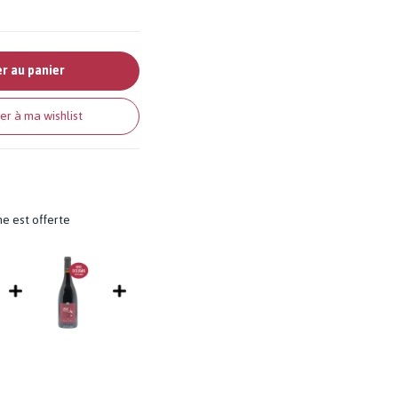
r au panier
er à ma wishlist
me est offerte