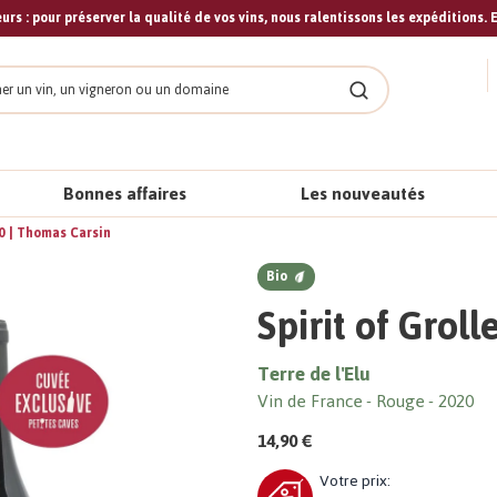
urs : pour préserver la qualité de vos vins, nous ralentissons les expéditions. E
cher
Rechercher
Bonnes affaires
Les nouveautés
20 | Thomas Carsin
Bio
Spirit of Grol
Terre de l'Elu
Vin de France
Rouge
2020
14,90 €
Votre prix: