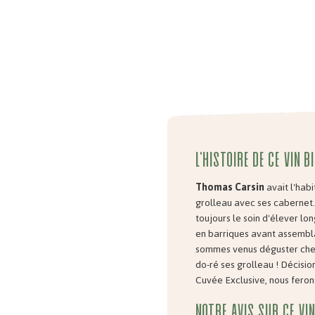
L'histoire de ce vin b
Thomas Carsin
avait l'hab
grolleau avec ses cabernet.
toujours le soin d'élever l
en barriques avant assembla
sommes venus déguster chez 
do-ré ses grolleau ! Décisio
Cuvée Exclusive, nous feron
Notre avis sur ce vin