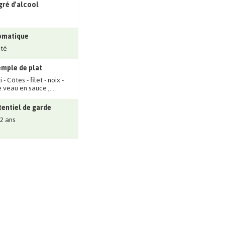
ré d'alcool
ômatique
ité
mple de plat
 - Côtes - filet - noix -
e veau en sauce ‚...
entiel de garde
 2 ans