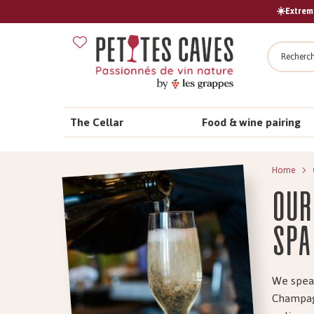
☀️Extreme
Search
The Cellar
Food & wine pairing
Home
Our
spa
We speak
Champagn