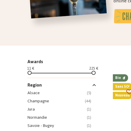
online c
Awards
11 €
225 €
Bio
Region
Sans SO²
Alsace
(5)
Nouveau
Champagne
(44)
Jura
(1)
Normandie
(1)
Savoie - Bugey
(1)