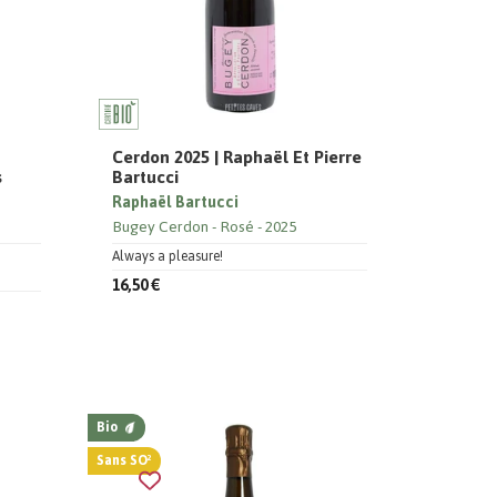
Cerdon 2025 | Raphaël Et Pierre
s
Bartucci
Raphaël Bartucci
Bugey Cerdon
Rosé
2025
Always a pleasure!
16,50 €
Bio
Sans SO²