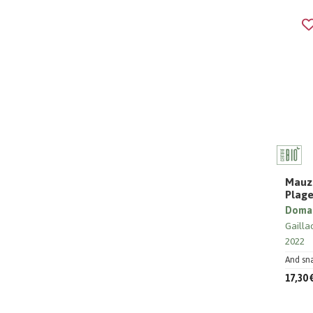
Mauza
Plage
Domai
Gailla
2022
And sna
17,30 