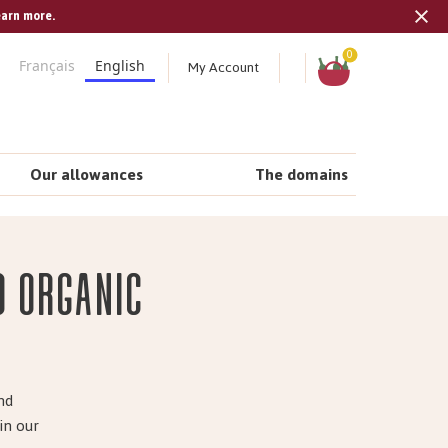
earn more.
Tran
missi
Shopping
0
My Account
Français
English
cart
en.s
Our allowances
The domains
d organic
nd
in our