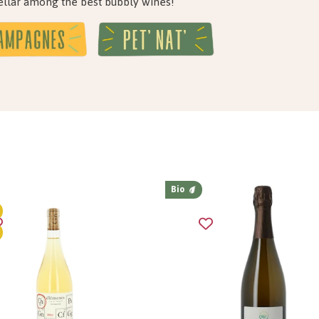
ellar among the best bubbly wines!
Bio