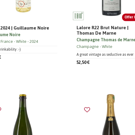
Offer 
Lalore R22 Brut Nature |
2024 | Guillaume Noire
Thomas De Marne
aume Noire
Champagne Thomas de Marn
 France
White
2024
Champagne
White
inkability :-)
A great vintage as seductive as ever
€
52,50 €