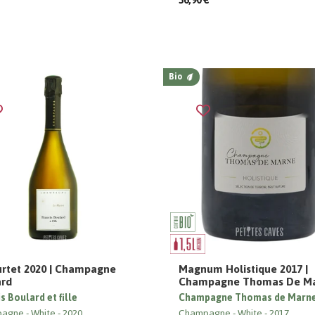
56,90 €
Bio
rtet 2020 | Champagne
Magnum Holistique 2017 |
ard
Champagne Thomas De M
s Boulard et fille
Champagne Thomas de Marn
pagne
White
2020
Champagne
White
2017