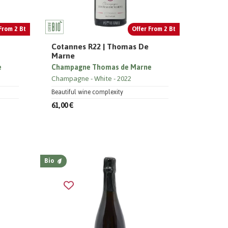
From 2 Bt
Offer From 2 Bt
Cotannes R22 | Thomas De
Marne
e
Champagne Thomas de Marne
Champagne
White
2022
Beautiful wine complexity
61,00 €
Bio