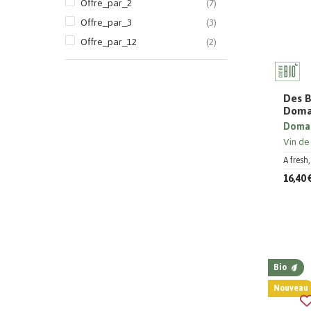
Offre_par_2
(7)
Domaine Julien Meyer
(2)
Offre_par_3
(3)
Domaine Landron
(1)
Offre_par_12
(2)
Domaine Morel
(1)
Domaine Plageoles
(1)
Domaine Villemade
(1)
Des B
Doma
Emilien Feneuil
(3)
Domai
Francis Boulard Et Fille
(5)
Vin de
Guillaume Noire
(1)
A fresh
Jacques Lassaigne
(4)
16,40 
Jean-Louis Denois
(4)
Julie Dufour
(2)
Laherte Frères
(9)
Bio
Nouveau