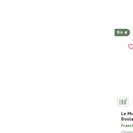
Bio
Le Mu
Boul
Franci
Cham