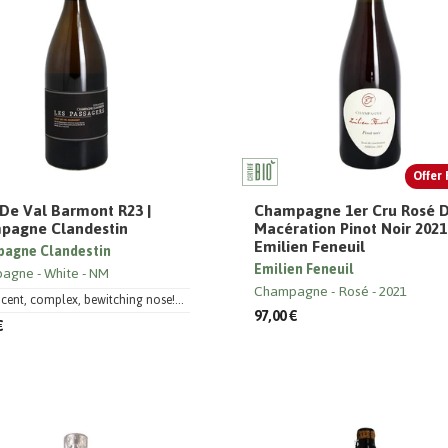
Offer 
De Val Barmont R23 |
Champagne 1er Cru Rosé 
pagne Clandestin
Macération Pinot Noir 2021
Emilien Feneuil
agne Clandestin
Emilien Feneuil
pagne
White
NM
Champagne
Rosé
2021
cent, complex, bewitching nose!...
97,00 €
€