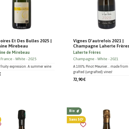
oires Et Des Bulles 2025 |
Vignes D'autrefois 2021 |
ine Mirebeau
Champagne Laherte Frère
ne de Mirebeau
Laherte Frères
 France
White
2025
Champagne
White
2021
, fruity expression. A summer wine
A 100% Pinot Meunier... made from
grafted (ungrafted) vines!
€
72,90 €
Bio
Sans SO²