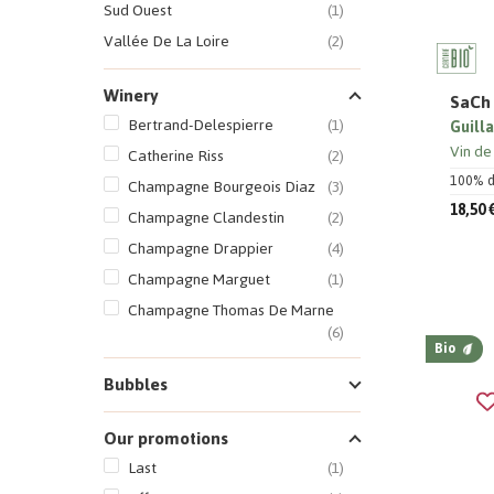
Sud Ouest
(1)
Vallée De La Loire
(2)
Winery
SaCh 
Bertrand-Delespierre
(1)
Guill
Vin de
Catherine Riss
(2)
100% dr
Champagne Bourgeois Diaz
(3)
18,50 
Champagne Clandestin
(2)
Champagne Drappier
(4)
Champagne Marguet
(1)
Champagne Thomas De Marne
(6)
Bio
Christophe Lindenlaub
(1)
Bubbles
Domaine Antoine Marois
(1)
Domaine De Bellivière
(1)
Our promotions
Domaine De Mirebeau
(1)
Last
(1)
Domaine Hors Ciel
(1)