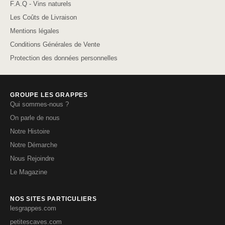
F.A.Q - Vins naturels
Les Coûts de Livraison
Mentions légales
Conditions Générales de Vente
Protection des données personnelles
GROUPE LES GRAPPES
Qui sommes-nous ?
On parle de nous
Notre Histoire
Notre Démarche
Nous Rejoindre
Le Magazine
NOS SITES PARTICULIERS
lesgrappes.com
petitescaves.com