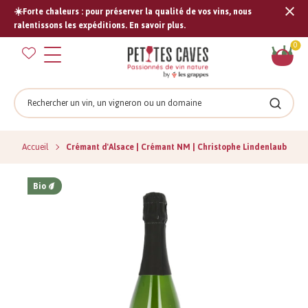
☀️Forte chaleurs : pour préserver la qualité de vos vins, nous
Tran
ralentissons les expéditions. En savoir plus.
missi
Pan
0
fr.s
Rechercher
Recher
Accueil
Crémant d'Alsace | Crémant NM | Christophe Lindenlaub
Bio