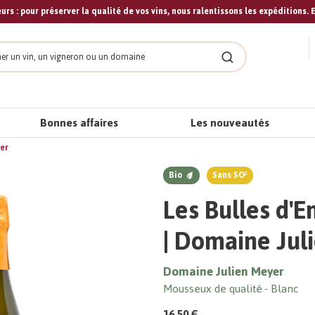
urs : pour préserver la qualité de vos vins, nous ralentissons les expéditions. E
cher
Rechercher
Bonnes affaires
Les nouveautés
yer
Bio
Sans SO²
Les Bulles d'
| Domaine Jul
Domaine Julien Meyer
Mousseux de qualité
Blanc
16,50 €