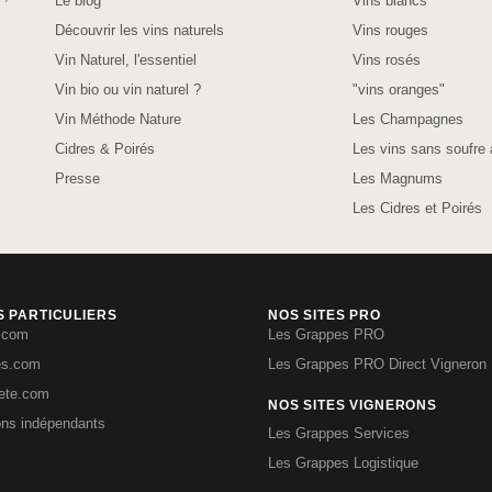
Le blog
Vins blancs
Découvrir les vins naturels
Vins rouges
Vin Naturel, l'essentiel
Vins rosés
Vin bio ou vin naturel ?
"vins oranges"
Vin Méthode Nature
Les Champagnes
Cidres & Poirés
Les vins sans soufre 
Presse
Les Magnums
Les Cidres et Poirés
S PARTICULIERS
NOS SITES PRO
.com
Les Grappes PRO
es.com
Les Grappes PRO Direct Vigneron
iete.com
NOS SITES VIGNERONS
ons indépendants
Les Grappes Services
Les Grappes Logistique