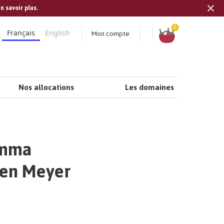
n savoir plus.
Tran
missi
Panier
0
Mon compte
Français
English
fr.s
Nos allocations
Les domaines
Emma
ien Meyer