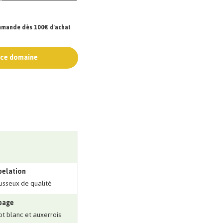
ommande dès 100€ d'achat
e ce domaine
pelation
sseux de qualité
page
ot blanc et auxerrois