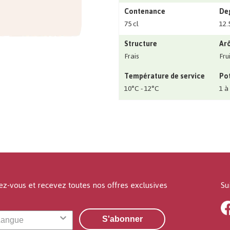
Contenance
Deg
75 cl
12.
Structure
Ar
Frais
Fru
Température de service
Pot
10°C - 12°C
1 à
ez-vous et recevez toutes nos offres exclusives
Su
S'abonner