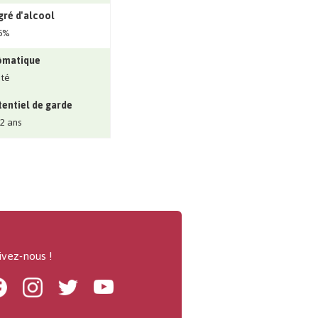
ré d'alcool
5%
ômatique
ité
entiel de garde
 2 ans
ivez-nous !
Facebook
Instagram
Twitter
Youtube