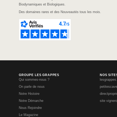
Biodynamiques et Biologiques.
Des domaines rares et des Nouveautés tous les mois.
GROUPE LES GRAPPES
NOS SITE
Qui sommes-nous ?
lesgrappes
On parle de nous
petitescav
Notre Histoire
directpropr
Notre Démarche
site vigner
Nous Rejoindre
Le Magazine