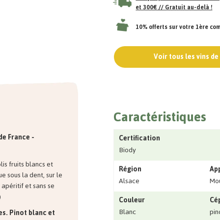
et 300€ // Gratuit au-delà !
10% offerts sur votre 1ère c
Voir tous les vins d
Caractéristiques
de France -
Certification
Biody
is fruits blancs et
Région
Ap
ue sous la dent, sur le
Alsace
Mou
apéritif et sans se
)
Couleur
Cé
Blanc
pin
es. Pinot blanc et