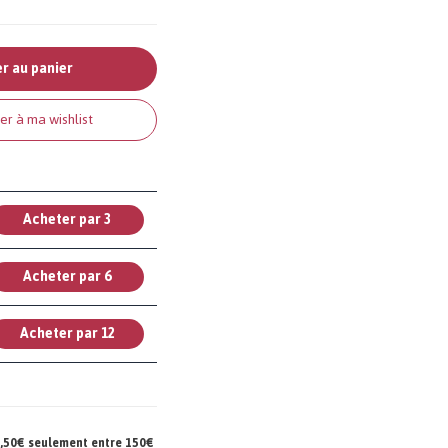
r au panier
er à ma wishlist
Acheter par 3
Acheter par 6
Acheter par 12
 7,50€ seulement entre 150€