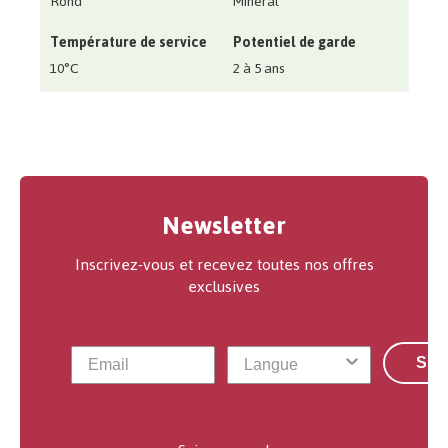
Rond
Minéral
Température de service
Potentiel de garde
10°C
2 à 5 ans
Newsletter
Inscrivez-vous et recevez toutes nos offres
exclusives
S'a