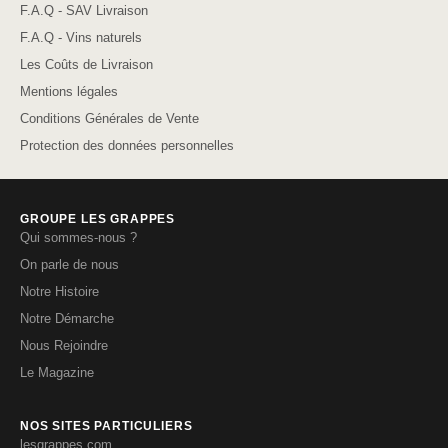
F.A.Q - SAV Livraison
F.A.Q - Vins naturels
Les Coûts de Livraison
Mentions légales
Conditions Générales de Vente
Protection des données personnelles
GROUPE LES GRAPPES
Qui sommes-nous ?
On parle de nous
Notre Histoire
Notre Démarche
Nous Rejoindre
Le Magazine
NOS SITES PARTICULIERS
lesgrappes.com