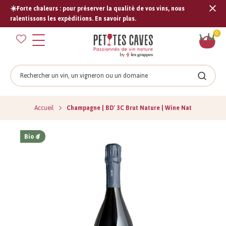
☀️Forte chaleurs : pour préserver la qualité de vos vins, nous
Tran
ralentissons les expéditions. En savoir plus.
missi
Pan
0
fr.s
Rechercher
Recher
Accueil
Champagne | BD' 3C Brut Nature | Wine Nat
Bio