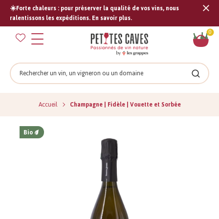
☀️Forte chaleurs : pour préserver la qualité de vos vins, nous
Tran
ralentissons les expéditions. En savoir plus.
missi
Pan
0
fr.s
Rechercher
Recher
Accueil
Champagne | Fidèle | Vouette et Sorbée
Bio