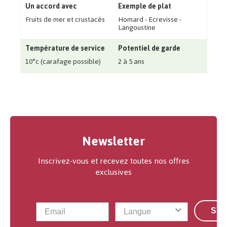
Un accord avec
Exemple de plat
Fruits de mer et crustacés
Homard - Ecrevisse -
Langoustine
Température de service
Potentiel de garde
10°c (carafage possible)
2 à 5 ans
Newsletter
Inscrivez-vous et recevez toutes nos offres
exclusives
S'a