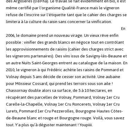
des Argillières (0.69 ha). Le travail se fait évidemment en bio, il est
même certifié par l'organisme Qualité-France mais le vigneron
refuse de l'inscrire sur l'étiquette tant que le cahier des charges se
limitera à la culture du raisin sans concerner la vinification.
En
2006, le domaine prend un nouveau virage. Un vieux rêve enfin
possible : vinifier des grands blancs en négoce tout en contrôlant
les approvisionnements de raisins (cahier des charges strict avec
les vignerons partenaires). Des vins issus de Savigny-lès-Beaune et
un autre Nuits Saint-Georges entrent au catalogue de la maison.
En
2010, le vigneron à qui Frédéric achète les raisins de Pommard et
Volnay depuis 5 ans décide de cesser son activité.
Une aubaine
pour Môssieur Cossard, qui prend les terroirs sous son aile !
Chassornay double alors sa surface, de 5 à 10 hectares, en
récupérant des parcelles de Volnay, Pommard, Volnay 1er Cru
Carelle-la-Chapelle, Volnay 1er Cru Roncerets, Volnay 1er Cru
Lurets, Pommard 1er Cru Pezzerolles, Bourgogne Hautes Côtes-
de-Beaune blanc et rouge et Bourgogne rouge.
Voilà, vous savez
tout. Y'a plus qu’à déguster maintenant ! Youpiiii.