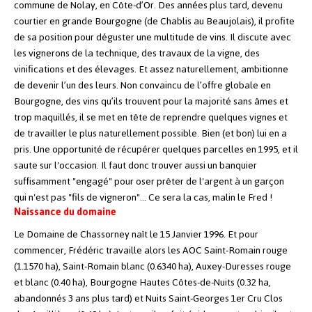
commune de Nolay, en Côte-d’Or.
Des années plus tard, devenu
courtier en grande Bourgogne (de Chablis au Beaujolais), i
l profite
de sa position pour déguster une multitude de vins. Il discute avec
les vignerons de la technique, des travaux de la vigne, des
vinifications et des élevages. Et assez naturellement, ambitionne
de devenir l’un des leurs.
Non convaincu de l’offre globale en
Bourgogne, des vins qu’ils trouvent pour la majorité sans âmes et
trop maquillés, il se met en tête de reprendre quelques vignes et
de travailler le plus naturellement possible. Bien (et bon) lui en a
pris.
Une opportunité de récupérer quelques parcelles en 1995, et il
saute sur l'occasion. Il faut donc trouver aussi un banquier
suffisamment "engagé" pour oser prêter de l'argent à un garçon
qui n'est pas "fils de vigneron"... Ce sera la cas, malin le Fred !
Naissance du domaine
Le Domaine de Chassorney naît le 15 Janvier 1996. Et pour
commencer, Frédéric travaille alors les AOC Saint-Romain rouge
(1.1570 ha), Saint-Romain blanc (0.6340 ha), Auxey-Duresses rouge
et blanc (0.40 ha), Bourgogne Hautes Côtes-de-Nuits (0.32 ha,
abandonnés 3 ans plus tard) et Nuits Saint-Georges 1er Cru Clos