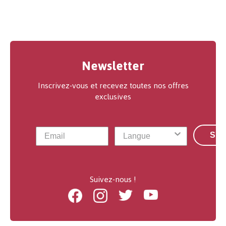
Newsletter
Inscrivez-vous et recevez toutes nos offres
exclusives
S'a
Suivez-nous !
Facebook
Instagram
Twitter
Youtube