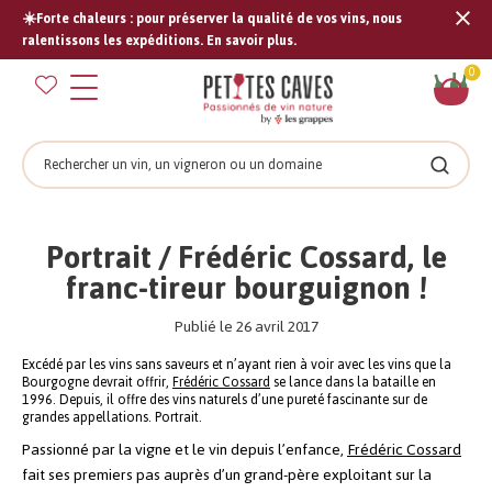
☀️Forte chaleurs : pour préserver la qualité de vos vins, nous
Tran
ralentissons les expéditions. En savoir plus.
missi
Pan
0
fr.s
Rechercher
Recher
Portrait / Frédéric Cossard, le
franc-tireur bourguignon !
Publié le 26 avril 2017
Excédé par les vins sans saveurs et n’ayant rien à voir avec les vins que la
Bourgogne devrait offrir,
Frédéric Cossard
se lance dans la bataille en
1996. Depuis, il offre des vins naturels d’une pureté fascinante sur de
grandes appellations. Portrait.
Passionné par la vigne et le vin depuis l’enfance,
Frédéric Cossard
fait ses premiers pas auprès d’un grand-père exploitant sur la