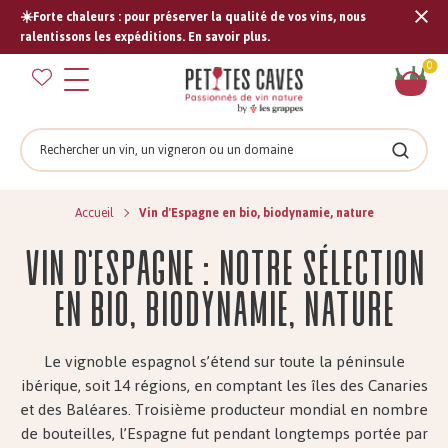
☀️Forte chaleurs : pour préserver la qualité de vos vins, nous
Tran
ralentissons les expéditions. En savoir plus.
missi
Pan
0
fr.s
Rechercher
Recher
Accueil
Vin d'Espagne en bio, biodynamie, nature
Vin d'Espagne : notre sélection
en bio, biodynamie, nature
Le vignoble espagnol s’étend sur toute la péninsule
ibérique, soit 14 régions, en comptant les îles des Canaries
et des Baléares. Troisième producteur mondial en nombre
de bouteilles, l’Espagne fut pendant longtemps portée par