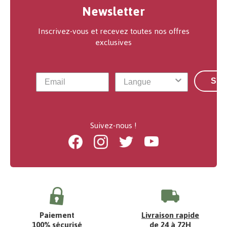
Newsletter
Inscrivez-vous et recevez toutes nos offres
exclusives
S'a
Suivez-nous !
Facebook
Instagram
Twitter
Youtube
Paiement
Livraison rapide
100% sécurisé
de 24 à 72H