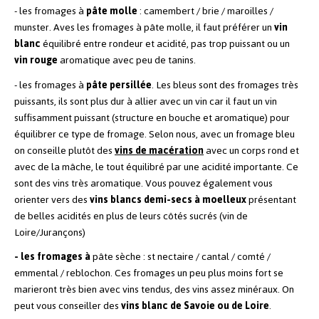
- les fromages à
pâte molle
: camembert / brie / maroilles /
munster. Aves les fromages à pâte molle, il faut préférer un
vin
blanc
équilibré entre rondeur et acidité, pas trop puissant ou un
vin rouge
aromatique avec peu de tanins.
- les fromages à
pâte persillée
.
Les bleus sont des fromages très
puissants, ils sont plus dur à allier avec un vin car il faut un vin
suffisamment puissant (structure en bouche et aromatique) pour
équilibrer ce type de fromage. Selon nous, avec un fromage bleu
on conseille plutôt des
vins de macération
avec un corps rond et
avec de la mâche, le tout équilibré par une acidité importante. Ce
sont des vins très aromatique. Vous pouvez également vous
orienter vers des
vins blancs demi-secs à moelleux
présentant
de belles acidités en plus de leurs côtés sucrés (vin de
Loire/Jurançons)
- les fromages à
pâte sèche : st nectaire / cantal / comté /
emmental / reblochon. Ces fromages un peu plus moins fort se
marieront très bien avec vins tendus, des vins assez minéraux. On
peut vous conseiller des
vins blanc de Savoie ou de Loire
.