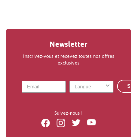
Newsletter
Inscrivez-vous et recevez toutes nos offres
exclusives
S'a
Suivez-nous !
Facebook
Instagram
Twitter
Youtube