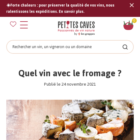
☀️Forte chaleurs : pour préserver la qualité de vos vins, nous
Tran
ralentissons les expéditions. En savoir plus.
missi
Pan
0
fr.s
Rechercher
Recher
Quel vin avec le fromage ?
Publié le 24 novembre 2021