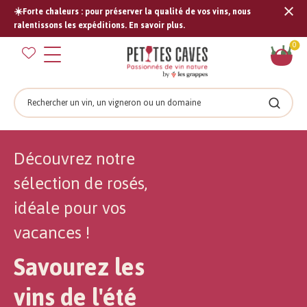
☀️Forte chaleurs : pour préserver la qualité de vos vins, nous
Tran
ralentissons les expéditions. En savoir plus.
missi
Pan
0
fr.s
Rechercher
Recher
Découvrez notre
sélection de rosés,
idéale pour vos
vacances !
Savourez les
vins de l'été