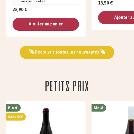
Sublime complexité !
13,50 €
28,90 €
Ajouter a
Ajouter au panier
🚀 Découvrir toutes les nouveautés 🚀
Petits prix
Bio
Bio
Sans SO²