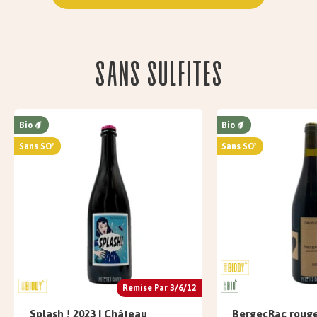
Sans sulfites
Bio
Bio
Sans SO²
Sans SO²
Remise Par 3/6/12
Splash ! 2023 | Château
BergecRac rouge