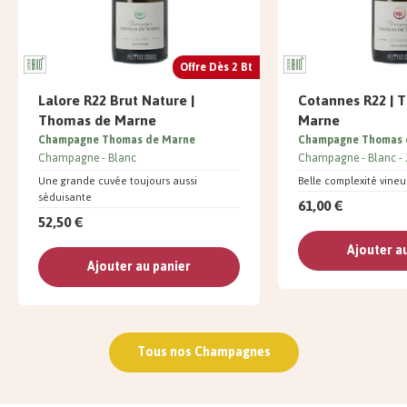
Offre Dès 2 Bt
Lalore R22 Brut Nature |
Cotannes R22 | 
Thomas de Marne
Marne
Champagne Thomas de Marne
Champagne Thomas 
Champagne
Blanc
Champagne
Blanc
Une grande cuvée toujours aussi
Belle complexité vine
séduisante
61,00 €
52,50 €
Ajouter a
Ajouter au panier
Tous nos Champagnes