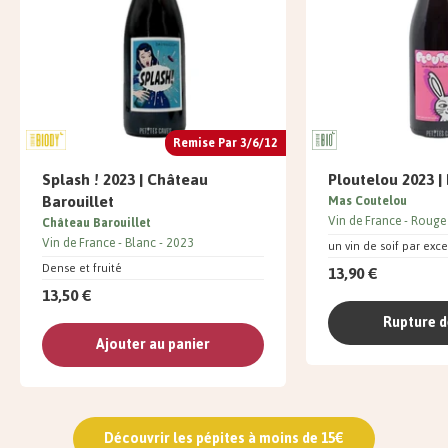
Remise Par 3/6/12
Splash ! 2023 | Château
Ploutelou 2023 |
Barouillet
Mas Coutelou
Vin de France
Rouge
Château Barouillet
Vin de France
Blanc
2023
un vin de soif par exc
Dense et fruité
13,90 €
13,50 €
Rupture d
Ajouter au panier
Découvrir les pépites à moins de 15€