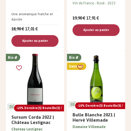
Vin de France
Rosé
2023
Une aromatique fraîche et
19,90 €
17,91 €
épicée
18,90 €
17,01 €
Ajouter au panier
Ajouter au panier
Bio
Bio
Sans SO²
-10% Dernière(s) Bouteille(s) !
-10% Dernière(s) Bouteille(s) !
Bulle Blanche 2021 |
Sursum Corda 2022 |
Hervé Villemade
Château Lestignac
Domaine Villemade
Chateau Lestignac