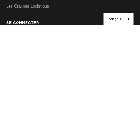
Les Grappes Logistique
Français
SE CONNECTER
Café, Hôtel, Restaurant
Distributeur, Importateur
Caviste
Vigneron
Particulier
L'ABUS D'ALCOOL EST DANGEREUX POUR LA SANTÉ, À CONSOMMER AVEC
MODÉRATION
© 2026 Groupe Les Grappes – VINOSAKA