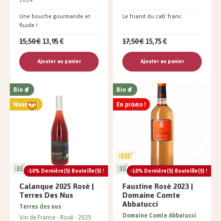
Une bouche gourmande et
Le friand du cab' franc
fluide !
15,50 €
13,95 €
17,50 €
15,75 €
Ajouter au panier
Ajouter au panier
Bio
Bio
Nouveau
En promo !
-10% Dernière(s) Bouteille(s) !
-10% Dernière(s) Bouteille(s) !
Calanque 2025 Rosé |
Faustine Rosé 2023 |
Terres Des Nus
Domaine Comte
Abbatucci
Terres des nus
Domaine Comte Abbatucci
Vin de France
Rosé
2025