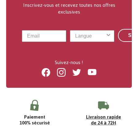
Inscrivez-vous et recevez toutes nos offres
exclusives
S'a
Suivez-nous !
Facebook
Instagram
Twitter
Youtube
Paiement
Livraison rapide
100% sécurisé
de 24 à 72H