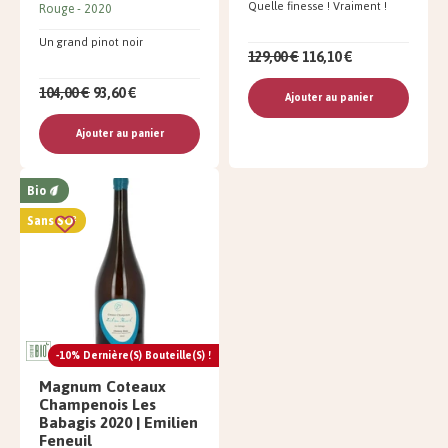
Quelle finesse ! Vraiment !
Rouge
2020
Un grand pinot noir
129,00 €
116,10 €
104,00 €
93,60 €
Ajouter au panier
Ajouter au panier
Bio
Sans SO²
-10% Dernière(s) Bouteille(s) !
Magnum Coteaux
Champenois Les
Babagis 2020 | Emilien
Feneuil