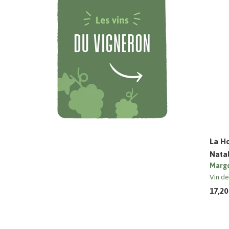
La Ho
Natal
Margo
Vin d
17,20