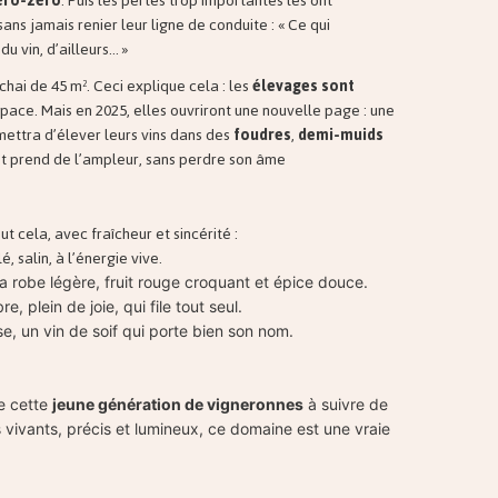
éro-zéro
. Puis les pertes trop importantes les ont
ans jamais renier leur ligne de conduite : «
Ce qui
 vin, d’ailleurs… »
n chai de 45 m². Ceci explique cela : les
élevages sont
ace. Mais en 2025, elles ouvriront une nouvelle page : une
mettra d’élever leurs vins dans des
foudres
,
demi-muids
et prend de l’ampleur, sans perdre son âme
ut cela, avec fraîcheur et sincérité :
é, salin, à l’énergie vive.
a robe légère, fruit rouge croquant et épice douce.
bre, plein de joie, qui file tout seul.
se, un vin de soif qui porte bien son nom.
e cette
jeune génération de vigneronnes
à suivre de
 vivants, précis et lumineux, ce domaine est une vraie