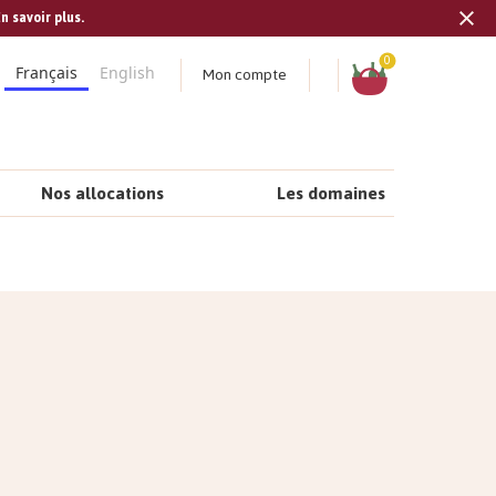
n savoir plus.
Tran
missi
Panier
0
Mon compte
Français
English
fr.s
Nos allocations
Les domaines