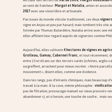
Au cœur des terroirs du
Val de Loire
,
Margot Rousseau-Pe
un vent de fraîcheur.
Margot et Natalia
, amies et associé
2017
avec une vision libre et artisanale.
Pas issues du monde viticole traditionnel, ces deux
vigner
vigne en Anjou un peu par hasard, mais tombent très vite 
formée par Thomas Batardière, Natalia arrive avec une m
elles affûtent leur regard auprès de vignerons comme Phi
Aujourd’hui, elles cultivent
4 hectares de vignes en agric
Grolleau, Gamay, Cabernet Franc
, et tout récemment, 
entre 15 et 65 ans sur des terroirs variés (schistes, argilo-c
surgreffent, arrachent pour mieux recréer. « Notre parcella
mouvement », disent-elles, comme une évidence.
Dans les rangs, pas d’intrants chimiques, mais beaucoup d’
travail à la main. À la cave, même philosophie :
vinificati
pas de filtration, pressurage manuel sur vieux pressoirs ver
abandonner »), et si besoin, une touche de soufre… mais s