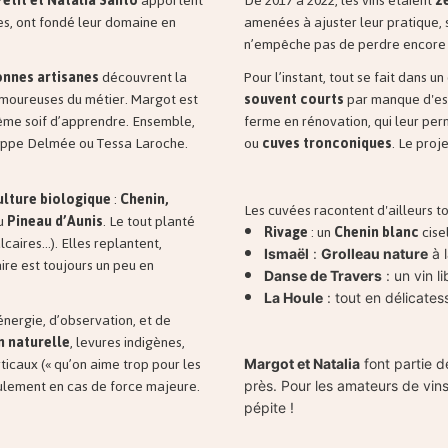
tit et Natalia Santo
apportent
De 2017 à 2022, les vins étaient
z
es, ont fondé leur domaine en
amenées à ajuster leur pratique, s
n’empêche pas de perdre encore du
onnes artisanes
découvrent la
Pour l’instant, tout se fait dans u
amoureuses du métier. Margot est
souvent courts
par manque d'esp
ême soif d’apprendre. Ensemble,
ferme en rénovation, qui leur per
lippe Delmée ou Tessa Laroche.
ou
cuves tronconiques
. Le proj
ulture biologique
:
Chenin,
Les cuvées racontent d'ailleurs to
du
Pineau d’Aunis
. Le tout planté
Rivage
: un
Chenin blanc
cisel
alcaires…). Elles replantent,
Ismaël
:
Grolleau nature
à l
ire est toujours un peu en
Danse de Travers
: un vin li
La Houle
: tout en délicates
énergie, d’observation, et de
on naturelle
, levures indigènes,
ticaux (« qu’on aime trop pour les
Margot et Natalia
font partie d
eulement en cas de force majeure.
près. Pour les amateurs de vins
pépite !