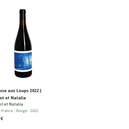
sse aux Loups 2022 |
t et Natalia
t et Natalia
e France
Rouge
2022
 €