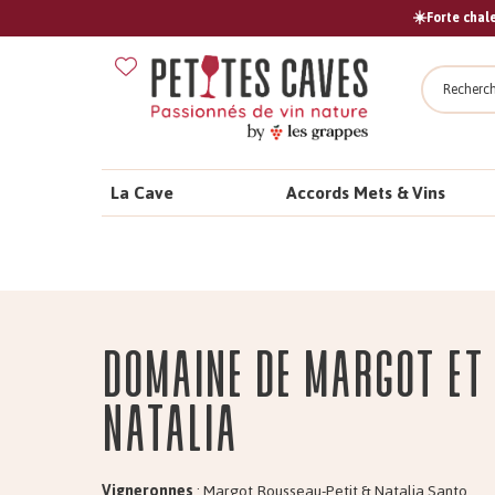
☀️Forte chale
Recher
La Cave
Accords Mets & Vins
Domaine de Margot et
Natalia
Vigneronnes
: Margot Rousseau-Petit & Natalia Santo