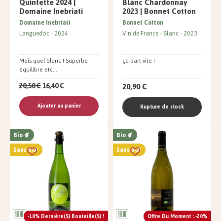
Quintette 2024 |
Blanc Chardonnay
Domaine Inebriati
2023 | Bonnet Cotton
Domaine Inebriati
Bonnet Cotton
Languedoc
2024
Vin de France
Blanc
2023
Mais quel blanc ! Superbe
ça part vite !
équilibre etc...
20,90 €
20,50 €
16,40 €
Ajouter au panier
Rupture de stock
Bio
Bio
Sans SO²
Sans SO²
-10% Dernière(s) Bouteille(s) !
Offre Du Moment : -20%