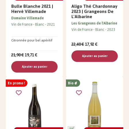
Bulle Blanche 2021 |
Aligo Thé Chardonnay
Hervé Villemade
2023 | Grangeons De
L'Albarine
Domaine Villemade
Les Grangeons de l'Albarine
Vin de France
Blanc
2021
Vin de France
Blanc
2023
Citronnée pour bel apéritif
22,40 €
17,92 €
21,90 €
19,71 €
Ajouter au panier
Ajouter au panier
En promo !
Bio