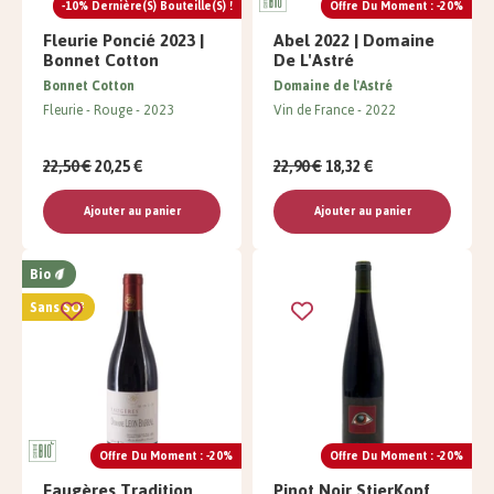
-10% Dernière(s) Bouteille(s) !
Offre Du Moment : -20%
Fleurie Poncié 2023 |
Abel 2022 | Domaine
Bonnet Cotton
De L'Astré
Bonnet Cotton
Domaine de l'Astré
Fleurie
Rouge
2023
Vin de France
2022
22,50 €
20,25 €
22,90 €
18,32 €
Ajouter au panier
Ajouter au panier
Bio
Sans SO²
Offre Du Moment : -20%
Offre Du Moment : -20%
Faugères Tradition
Pinot Noir StierKopf