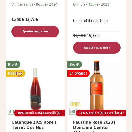
Vin de France
Rouge
2024
Chinon
Rouge
2022
15,90 €
12,72 €
Le friand du cab' franc
Ajouter au panier
17,50 €
15,75 €
Ajouter au panier
Bio
Bio
Nouveau
En promo !
-10% Dernière(s) Bouteille(s) !
-10% Dernière(s) Bouteille(s) !
Calanque 2025 Rosé |
Faustine Rosé 2023 |
Terres Des Nus
Domaine Comte