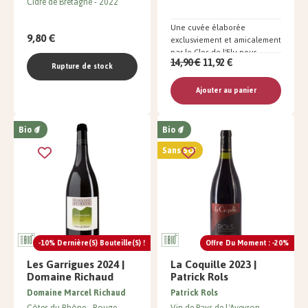
Cidre de Bretagne
2022
Une cuvée élaborée
9,80 €
exclusviement et amicalement
par le Clos de l'Elu pour
14,90 €
11,92 €
Petitescaves.com
Rupture de stock
Ajouter au panier
Bio
Bio
Sans SO²
-10% Dernière(s) Bouteille(s) !
Offre Du Moment : -20%
Les Garrigues 2024 |
La Coquille 2023 |
Domaine Richaud
Patrick Rols
Domaine Marcel Richaud
Patrick Rols
Côtes du Rhône
Rouge
Vin de Pays de l'Aveyron