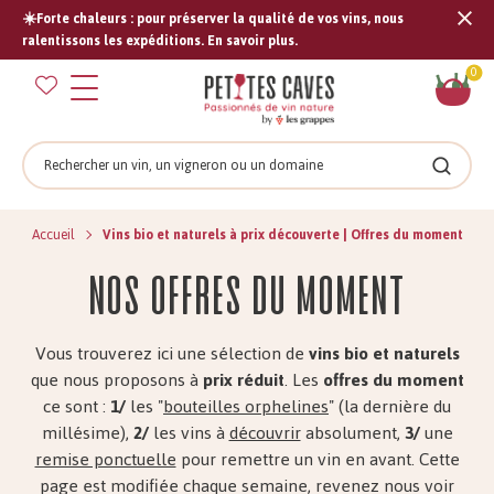
☀️Forte chaleurs : pour préserver la qualité de vos vins, nous
Tran
ralentissons les expéditions. En savoir plus.
missi
Pan
0
fr.s
Rechercher
Recher
Accueil
Vins bio et naturels à prix découverte | Offres du moment
Nos offres du moment
Vous trouverez ici une sélection de
vins bio et naturels
que nous proposons à
prix réduit
. Les
offres du moment
ce sont :
1/
les "
bouteilles orphelines
" (la dernière du
millésime),
2/
les vins à
découvrir
absolument,
3/
une
remise ponctuelle
pour remettre un vin en avant. Cette
page est modifiée chaque semaine, revenez nous voir