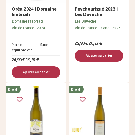
Oréa 2024 | Domaine
Peychourigué 2023 |
Inebriati
Les Davoche
Domaine Inebriati
Les Davoche
Vin de France
2024
Vin de France
Blanc
2023
25,90 €
20,72 €
Mais quel blanc ! Superbe
équilibre etc...
Ajouter au panier
24,90 €
19,92 €
Ajouter au panier
Bio
Bio