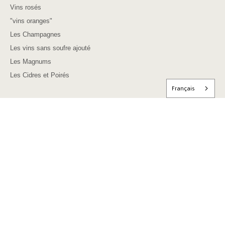
Vins rosés
"vins oranges"
Les Champagnes
Les vins sans soufre ajouté
Les Magnums
Les Cidres et Poirés
Français
NOUS CONTACTER
Nous contacter
F.A.Q - SAV Livraison
F.A.Q - Vins naturels
Les Coûts de Livraison
Mentions légales
Conditions Générales de Vente
Protection des données personnelles