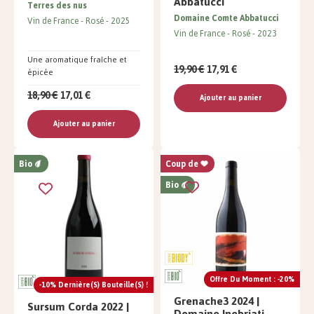
Abbatucci
Terres des nus
Domaine Comte Abbatucci
Vin de France
Rosé
2025
Vin de France
Rosé
2023
Une aromatique fraîche et
19,90 €
17,91 €
épicée
18,90 €
17,01 €
Ajouter au panier
Ajouter au panier
Bio
Coup de
Bio
Offre Du Moment : -20%
-10% Dernière(s) Bouteille(s) !
Grenache3 2024 |
Sursum Corda 2022 |
Domaine Inebriati