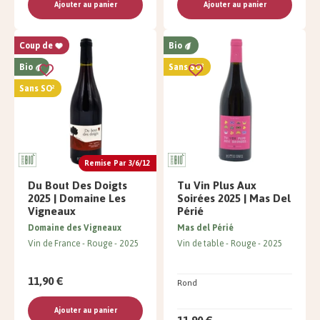
Ajouter au panier
Ajouter au panier
Coup de
Bio
Bio
Sans SO²
Sans SO²
Remise Par 3/6/12
Du Bout Des Doigts
Tu Vin Plus Aux
2025 | Domaine Les
Soirées 2025 | Mas Del
Vigneaux
Périé
Domaine des Vigneaux
Mas del Périé
Vin de France
Rouge
2025
Vin de table
Rouge
2025
11,90 €
Rond
Ajouter au panier