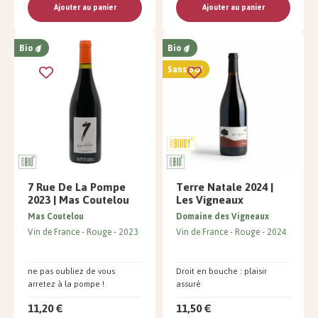
Ajouter au panier
Ajouter au panier
Bio
Bio
Sans SO²
7 Rue De La Pompe
Terre Natale 2024 |
2023 | Mas Coutelou
Les Vigneaux
Mas Coutelou
Domaine des Vigneaux
Vin de France
Rouge
2023
Vin de France
Rouge
2024
ne pas oubliez de vous
Droit en bouche : plaisir
arretez à la pompe !
assuré
11,20 €
11,50 €