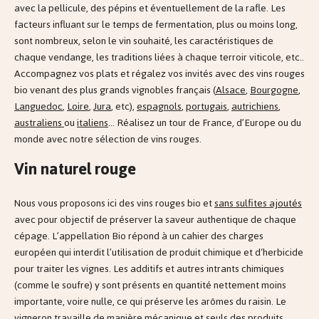
avec la pellicule, des pépins et éventuellement de la rafle. Les
facteurs influant sur le temps de fermentation, plus ou moins long,
sont nombreux, selon le vin souhaité, les caractéristiques de
chaque vendange, les traditions liées à chaque terroir viticole, etc..
Accompagnez vos plats et régalez vos invités avec des vins rouges
bio venant des plus grands vignobles français (
Alsace
,
Bourgogne
,
Languedoc
,
Loire
,
Jura
, etc),
espagnols
,
portugais
,
autrichiens
,
australiens
ou
italiens
… Réalisez un tour de France, d’Europe ou du
monde avec notre sélection de vins rouges.
Vin naturel rouge
Nous vous proposons ici des vins rouges bio et
sans sulfites ajoutés
avec pour objectif de préserver la saveur authentique de chaque
cépage. L’appellation Bio répond à un cahier des charges
européen qui interdit l’utilisation de produit chimique et d‘herbicide
pour traiter les vignes. Les additifs et autres intrants chimiques
(comme le soufre) y sont présents en quantité nettement moins
importante, voire nulle, ce qui préserve les arômes du raisin. Le
vigneron travaille de manière mécanique et seuls des produits