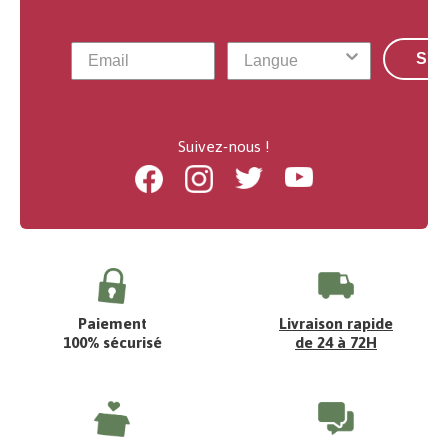
S'a
Suivez-nous !
Facebook
Instagram
Twitter
Youtube
Paiement
Livraison rapide
100% sécurisé
de 24 à 72H