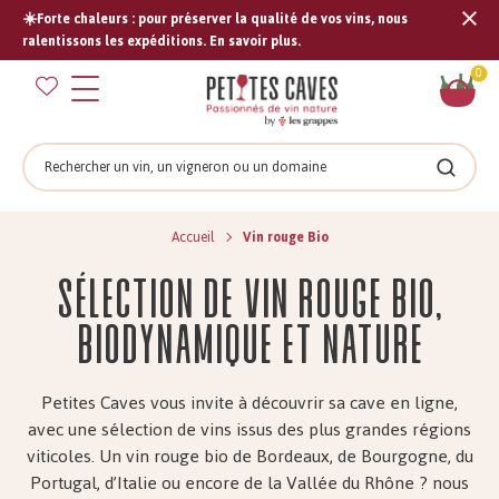
☀️Forte chaleurs : pour préserver la qualité de vos vins, nous
Tran
ralentissons les expéditions. En savoir plus.
missi
Pan
0
fr.s
Rechercher
Recher
Accueil
Vin rouge Bio
Sélection de vin rouge bio,
biodynamique et nature
Petites
C
aves vous invite à découvrir sa cave en ligne,
avec une sélection de vins issus des plus grandes régions
viticoles. Un vin rouge bio de Bordeaux, de Bourgogne
, du
Portugal, d’Italie
ou encore de
la
Vallée du Rhône ? nous