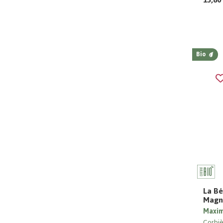
Bio
La Bé
Magn
Maxi
Corbiè