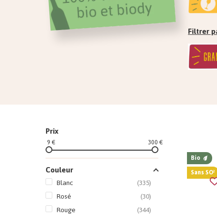
Filtrer
Prix
9 €
300 €
Bio
Couleur
Sans SO²
Blanc
(335)
Rosé
(30)
Rouge
(344)