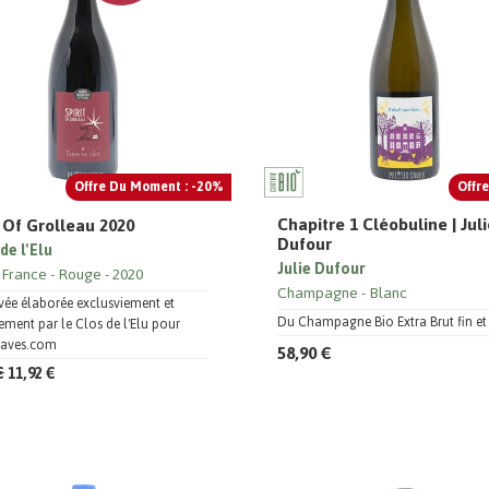
Offre Du Moment : -20%
Offre
Chapitre 1 Cléobuline | Jul
t Of Grolleau 2020
Dufour
de l'Elu
Julie Dufour
 France
Rouge
2020
Champagne
Blanc
ée élaborée exclusviement et
Du Champagne Bio Extra Brut fin et 
ment par le Clos de l'Elu pour
scaves.com
58,90 €
€
11,92 €