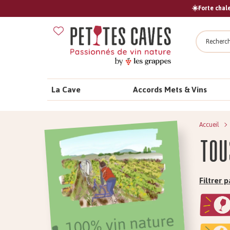
☀️Forte chale
Recher
La Cave
Accords Mets & Vins
Accueil
Tou
Filtrer