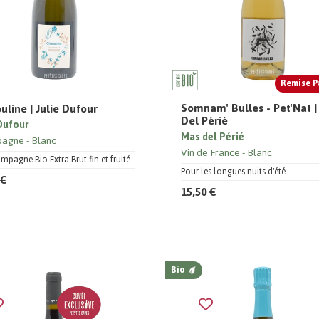
Remise P
Somnam' Bulles - Pet'Nat 
uline | Julie Dufour
Del Périé
 Dufour
Mas del Périé
pagne
Blanc
Vin de France
Blanc
pagne Bio Extra Brut fin et fruité
Pour les longues nuits d'été
 €
15,50 €
Bio