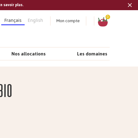
n savoir plus.
Tran
missi
Panier
0
Mon compte
Français
English
fr.s
Nos allocations
Les domaines
bio