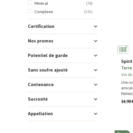
Minéral
(78)
Complexe
(191)
Certification
Nos promos
Potentiel de garde
Spiri
Terre 
Sans soufre ajouté
Vin de
Une cuv
Contenance
amicale
Petite
Sucrosité
14,90 
Appellation