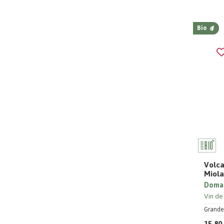
Bio
Volca
Miol
Domai
Vin de
Grande 
15,80