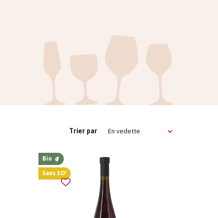
En vedette
Trier par
Bio
Sans SO²