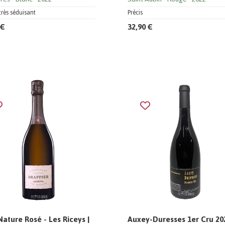
très séduisant
Précis
 €
32,90 €
Nature Rosé - Les Riceys |
Auxey-Duresses 1er Cru 202