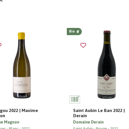
Bio
gou 2022 | Maxime
Saint Aubin Le Ban 2022 |
on
Derain
me Magnon
Domaine Derain
res
Blanc
2022
Saint Aubin
Rouge
2022