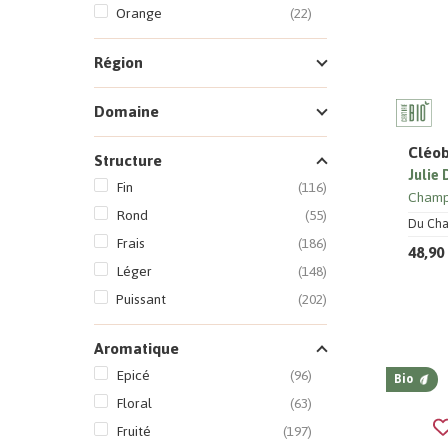
Orange
(22)
Région
Domaine
Cléob
Structure
Julie
Fin
(116)
Cham
Rond
(55)
Du Cham
Frais
(186)
48,90
Léger
(148)
Puissant
(202)
Aromatique
Epicé
(96)
Bio
Floral
(63)
Fruité
(197)