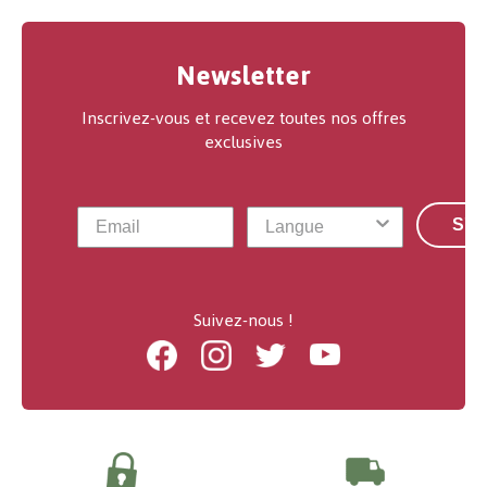
Newsletter
Inscrivez-vous et recevez toutes nos offres
exclusives
S'a
Suivez-nous !
Facebook
Instagram
Twitter
Youtube