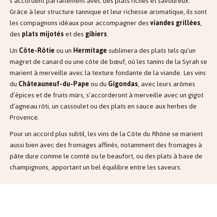
s’accordent parfaitement avec des plats riches et savoureux.
Grâce à leur structure tannique et leur richesse aromatique, ils sont
les compagnons idéaux pour accompagner des
viandes grillées
,
des
plats mijotés
et des
gibiers
.
Un
Côte-Rôtie
ou un
Hermitage
sublimera des plats tels qu’un
magret de canard ou une côte de bœuf, où les tanins de la Syrah se
marient à merveille avec la texture fondante de la viande. Les vins
du
Châteauneuf-du-Pape
ou du
Gigondas
, avec leurs arômes
d’épices et de fruits mûrs, s’accorderont à merveille avec un gigot
d’agneau rôti, un cassoulet ou des plats en sauce aux herbes de
Provence.
Pour un accord plus subtil, les vins de la Côte du Rhône se marient
aussi bien avec des fromages affinés, notamment des fromages à
pâte dure comme le comté ou le beaufort, ou des plats à base de
champignons, apportant un bel équilibre entre les saveurs.