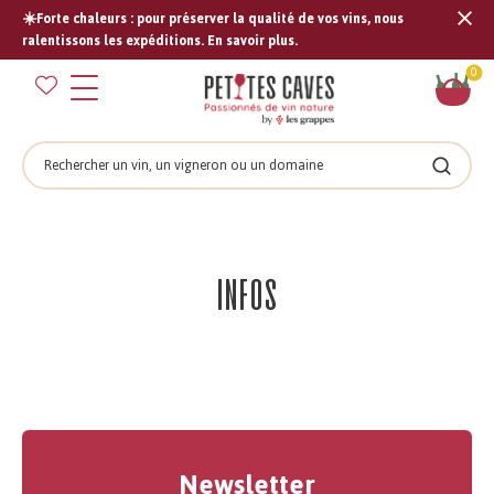
☀️Forte chaleurs : pour préserver la qualité de vos vins, nous
Tran
ralentissons les expéditions. En savoir plus.
missi
Pan
0
fr.s
Rechercher
Recher
Infos
Newsletter