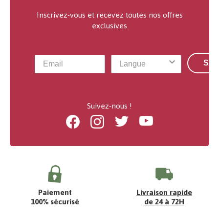
Inscrivez-vous et recevez toutes nos offres
exclusives
S'a
Suivez-nous !
Facebook
Instagram
Twitter
Youtube
Paiement
Livraison rapide
100% sécurisé
de 24 à 72H