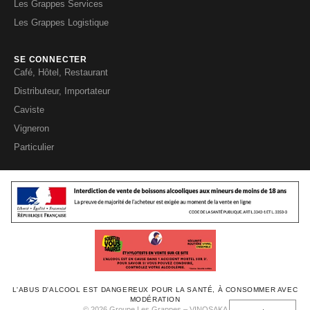
Les Grappes Services
Les Grappes Logistique
SE CONNECTER
Café, Hôtel, Restaurant
Distributeur, Importateur
Caviste
Vigneron
Particulier
L'ABUS D'ALCOOL EST DANGEREUX POUR LA SANTÉ, À CONSOMMER AVEC
MODÉRATION
© 2026 Groupe Les Grappes – VINOSAKA