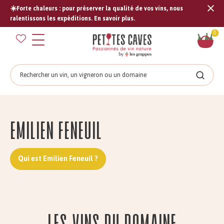
☀️Forte chaleurs : pour préserver la qualité de vos vins, nous
Tran
ralentissons les expéditions. En savoir plus.
missi
Pan
0
fr.s
Rechercher
Recher
Emilien FENEUIL
Qui est Emilien Feneuil ?
Les vins du domaine