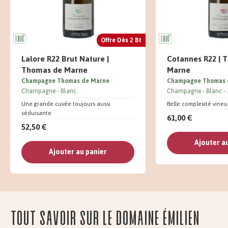
Offre Dès 2 Bt
Lalore R22 Brut Nature |
Cotannes R22 | 
Thomas de Marne
Marne
Champagne Thomas de Marne
Champagne Thomas 
Champagne
Blanc
Champagne
Blanc
Une grande cuvée toujours aussi
Belle complexité vine
séduisante
61,00 €
52,50 €
Ajouter a
Ajouter au panier
Tout savoir sur le domaine Émilien