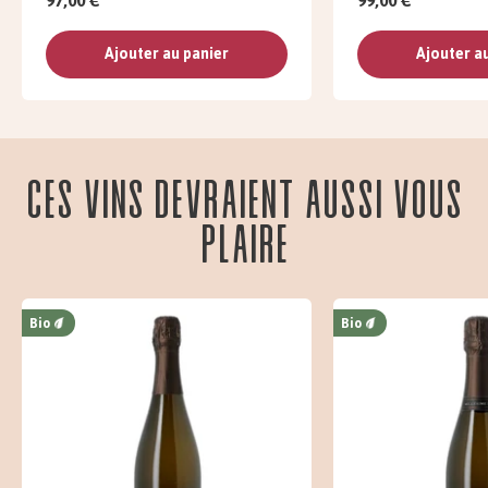
97,00 €
99,00 €
Ajouter au panier
Ajouter a
Ces vins devraient aussi vous
plaire
Bio
Bio