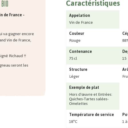
Caractéristiques
 bio
in de France -
Appelation
Vin de France
Couleur
Cé
qui va gagner encore
and Vin de France,
Rouge
88%
Contenance
De
signé Richaud !!
75 cl
15
agneau seront les
Structure
Ar
Léger
Fru
Exemple de plat
Hors d'œuvre et Entrées:
Quiches-Tartes salées-
Omelettes
Température de service
Po
18°C
1 à