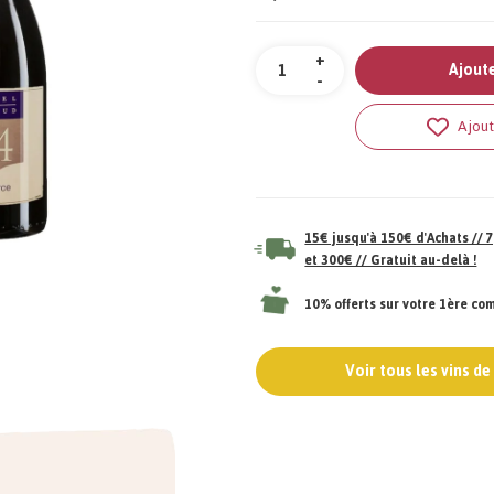
Quantité
+
Ajoute
-
Ajout
15€ jusqu'à 150€ d'Achats //
et 300€ // Gratuit au-delà !
10% offerts sur votre 1ère c
Voir tous les vins d