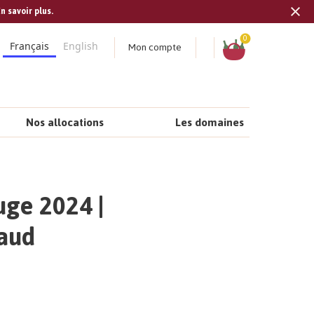
n savoir plus.
Tran
missi
Panier
0
Mon compte
Français
English
fr.s
Nos allocations
Les domaines
uge 2024 |
aud