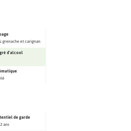
page
 grenache et carignan
gré d'alcool
ômatique
ité
tentiel de garde
 2 ans