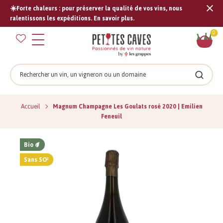
☀️Forte chaleurs : pour préserver la qualité de vos vins, nous
Tran
ralentissons les expéditions. En savoir plus.
missi
Pan
0
fr.s
Rechercher
Recher
Accueil
Magnum Champagne Les Goulats rosé 2020 | Emilien
Feneuil
Bio
Sans SO²