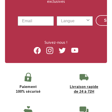
exclusives
S'a
Suivez-nous !
Facebook
Instagram
Twitter
Youtube
Paiement
Livraison rapide
100% sécurisé
de 24 à 72H