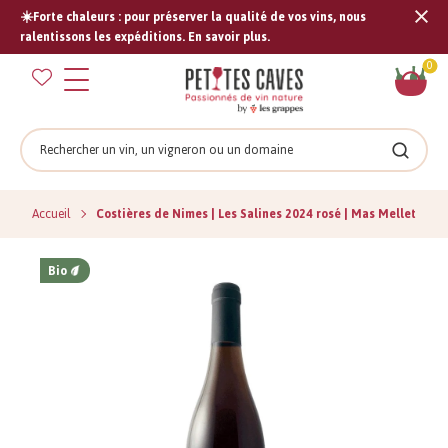
☀️Forte chaleurs : pour préserver la qualité de vos vins, nous
Tran
ralentissons les expéditions. En savoir plus.
missi
Pan
0
fr.s
Rechercher
Recher
Accueil
Costières de Nimes | Les Salines 2024 rosé | Mas Mellet
Bio