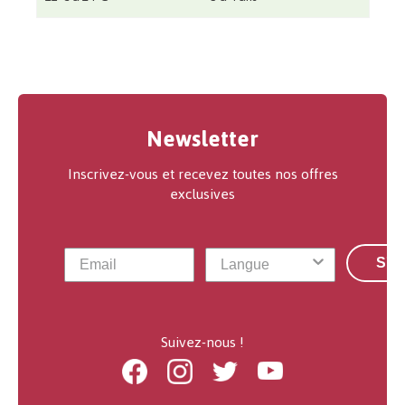
Newsletter
Inscrivez-vous et recevez toutes nos offres
exclusives
S'a
Suivez-nous !
Facebook
Instagram
Twitter
Youtube