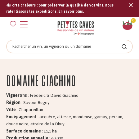
☀️Forte chaleurs : pour préserver la qualité de vos vins, nous
Tran
ralentissons les expéditions. En savoir plus.
missi
Pan
0
fr.s
Rechercher
Recher
Domaine GIACHINO
Vignerons
: Frédéric & David Giachino
Région
: Savoie-Bugey
Ville
: Chapareillan
Encépagement
: acquère, altesse, mondeuse, gamay, persan,
douce noire, etraire de la Dhuy
Surface domaine
: 15,5 ha
Production annuelle
: 60.000