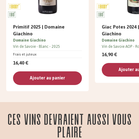
Primitif 2025 | Domaine
Giac Potes 2024
Giachino
Giachino
Domaine Giachino
Domaine Giachino
Vin de Savoie
Blanc
2025
Vin de Savoie AOP
R
16,90 €
Frais et juteux
16,40 €
Ajouter a
Ajouter au panier
Ces vins devraient aussi vous
plaire