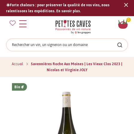
☀️Forte chaleurs : pour préserver la qualité de vos vins, nous
Tran
ralentissons les expéditions. En savoir plus.
missi
Pan
0
fr.s
Rechercher
Recher
Accueil
Savennières Roche Aux Moines | Les Vieux Clos 2023 |
Nicolas et Virginie JOLY
Bio