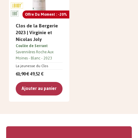
Offre Du Moment : -20%
Clos de la Bergerie
2023 | Virginie et
Nicolas Joly
Coulée de Serrant
Savennières Roche Aux
Moines
Blanc
2023
La jeunesse du Clos
61,90 €
49,52 €
Ajouter au panier