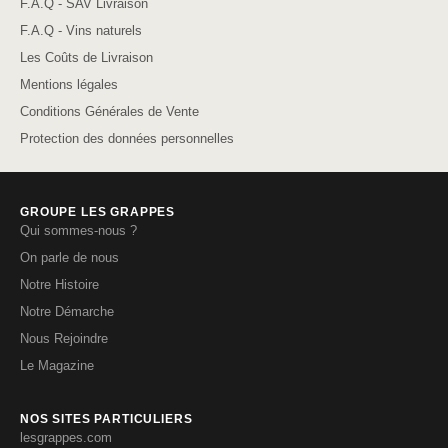
F.A.Q - SAV Livraison
F.A.Q - Vins naturels
Les Coûts de Livraison
Mentions légales
Conditions Générales de Vente
Protection des données personnelles
GROUPE LES GRAPPES
Qui sommes-nous ?
On parle de nous
Notre Histoire
Notre Démarche
Nous Rejoindre
Le Magazine
NOS SITES PARTICULIERS
lesgrappes.com