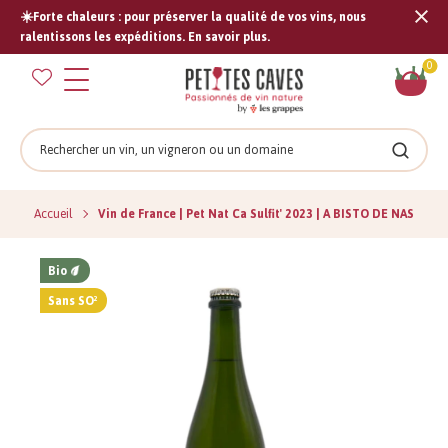
☀️Forte chaleurs : pour préserver la qualité de vos vins, nous
Tran
ralentissons les expéditions. En savoir plus.
missi
Pan
0
fr.s
Rechercher
Recher
Accueil
Vin de France | Pet Nat Ca Sulfit' 2023 | A BISTO DE NAS
Bio
Sans SO²