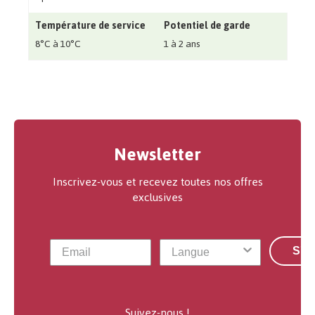
Température de service
Potentiel de garde
8°C à 10°C
1 à 2 ans
Newsletter
Inscrivez-vous et recevez toutes nos offres
exclusives
S'a
Suivez-nous !