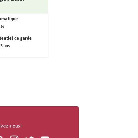
ômatique
ité
tentiel de garde
 5 ans
ivez-nous !