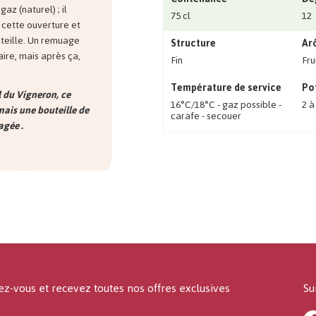
az (naturel) ; il
75 cl
12
 cette ouverture et
teille. Un remuage
Structure
Ar
ire, mais après ça,
Fin
Fru
Température de service
Po
l du Vigneron, ce
16°C/18°C - gaz possible -
2 à
mais une bouteille de
carafe - secouer
agée .
ez-vous et recevez toutes nos offres exclusives
Su