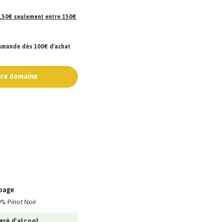
 7,50€ seulement entre 150€
ommande dès 100€ d'achat
e ce domaine
page
% Pinot Noir
gré d'alcool