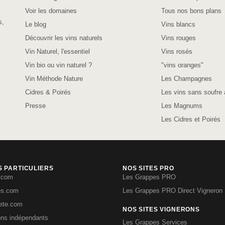
Voir les domaines
Tous nos bons plans
s,
Le blog
Vins blancs
Découvrir les vins naturels
Vins rouges
Vin Naturel, l'essentiel
Vins rosés
Vin bio ou vin naturel ?
"vins oranges"
Vin Méthode Nature
Les Champagnes
Cidres & Poirés
Les vins sans soufre 
Presse
Les Magnums
Les Cidres et Poirés
S PARTICULIERS
NOS SITES PRO
.com
Les Grappes PRO
es.com
Les Grappes PRO Direct Vigneron
iete.com
NOS SITES VIGNERONS
ons indépendants
Les Grappes Services