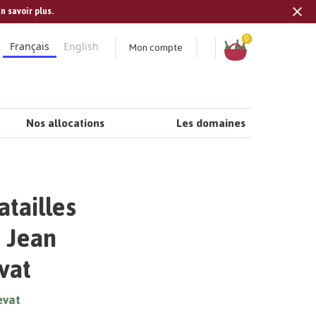
n savoir plus.
Tran
missi
Panier
0
Mon compte
Français
English
fr.s
Nos allocations
Les domaines
atailles
t Jean
vat
evat