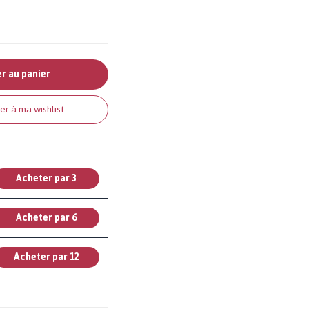
r au panier
er à ma wishlist
Acheter par 3
Acheter par 6
Acheter par 12