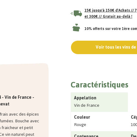
15€ jusqu'à 150€ d'Achats //
et 300€ // Gratuit au-delà !
10% offerts sur votre 1ère c
Voir tous les vins d
Caractéristiques
4 -
Vin de France -
Appelation
nevat
Vin de France
 frais avec des épices
Couleur
Cé
 fumées. Bouche avec
Rouge
100
 fraicheur et petit
 Ce vin naturel peut
Contenance
De