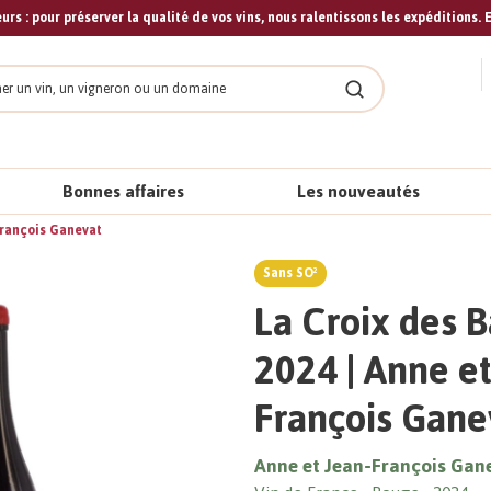
urs : pour préserver la qualité de vos vins, nous ralentissons les expéditions. E
cher
Rechercher
Bonnes affaires
Les nouveautés
-François Ganevat
Sans SO²
La Croix des B
2024 | Anne e
François Gane
Anne et Jean-François Gan