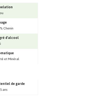
pelation
ou
page
% Chenin
ré d'alcool
5
ômatique
ité et Minéral
entiel de garde
 5 ans