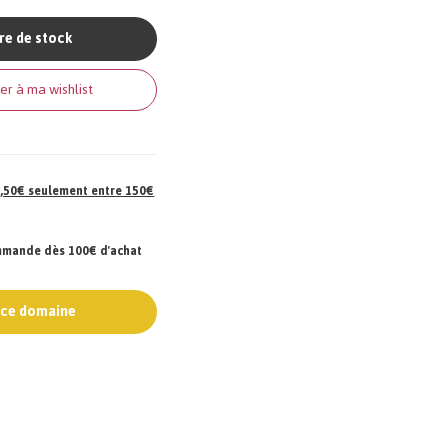
re de stock
er à ma wishlist
 7,50€ seulement entre 150€
ommande dès 100€ d'achat
e ce domaine