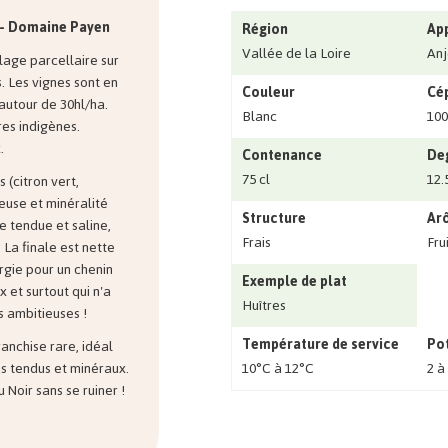
u - Domaine Payen
Région
Ap
Vallée de la Loire
Anj
age parcellaire sur
s. Les vignes sont en
Couleur
Cé
autour de 30hl/ha.
Blanc
100
es indigènes.
.
Contenance
Deg
75 cl
12.
 (citron vert,
use et minéralité
Structure
Ar
e tendue et saline,
Frais
Fru
. La finale est nette
rgie pour un chenin
Exemple de plat
et surtout qui n'a
Huîtres
s ambitieuses !
Température de service
Pot
anchise rare, idéal
10°C à 12°C
2 à
s tendus et minéraux.
u Noir sans se ruiner !