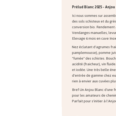
Prélud Blanc 2025 - Anjo
Ici nous sommes sur assembl
des sols schisteux et du grè
conversion bio. Rendement 
Vendanges manuelles, levur
Elevage 6 mois en cuve Inox
Nez éclatant d'agrumes frais
pamplemousse), pomme jute
"fumée" des schistes. Bouch
acidité (fraicheur), vin fluide
et iodée. Une très belle éne
d'entrée de gamme chez eux 
rien à envier aux cuvées plu
Bref Un Anjou Blanc d'une fr
pour les amateurs de chenin
Parfait pour s'initier à l'Anjo