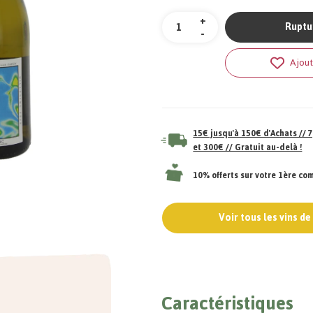
Quantité
+
Ruptu
-
Ajout
15€ jusqu'à 150€ d'Achats //
et 300€ // Gratuit au-delà !
10% offerts sur votre 1ère c
Voir tous les vins d
Caractéristiques