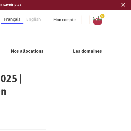
n savoir plus.
Tran
missi
Panier
0
Mon compte
Français
English
fr.s
Nos allocations
Les domaines
025 |
en