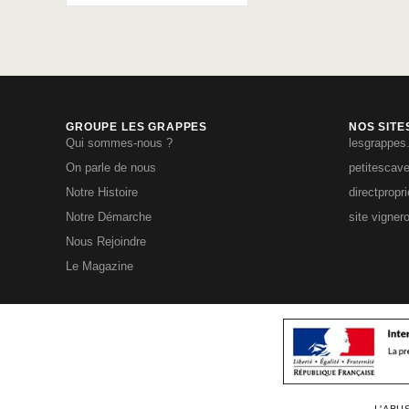
GROUPE LES GRAPPES
NOS SITE
Qui sommes-nous ?
lesgrappes
On parle de nous
petitescav
Notre Histoire
directpropr
Notre Démarche
site vigner
Nous Rejoindre
Le Magazine
L'ABU