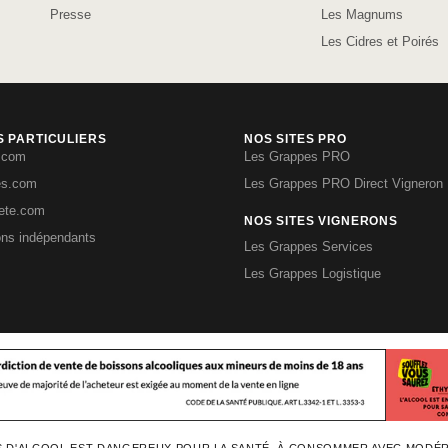
Presse
Les Magnums
Les Cidres et Poirés
S PARTICULIERS
NOS SITES PRO
.com
Les Grappes PRO
es.com
Les Grappes PRO Direct Vigneron
iete.com
NOS SITES VIGNERONS
ons indépendants
Les Grappes Services
Les Grappes Logistique
S D'ALCOOL EST DANGEREUX POUR LA SANTÉ, À CONSOMMER AVEC MODÉ