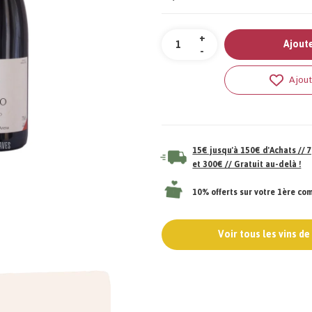
Quantité
+
Ajoute
-
Ajout
15€ jusqu'à 150€ d'Achats //
et 300€ // Gratuit au-delà !
10% offerts sur votre 1ère c
Voir tous les vins d