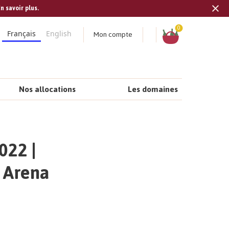
n savoir plus.
Tran
missi
Panier
0
Mon compte
Français
English
fr.s
Nos allocations
Les domaines
022 |
 Arena