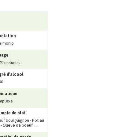
pelation
rimonio
page
% nielucciu
ré d'alcool
00
ômatique
mplexe
mple de plat
uf bourguignon - Pot au
 - Queue de boeuf ‚...