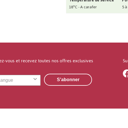
Température de service
Pot
18°C - A carafer
5 à
ez-vous et recevez toutes nos offres exclusives
Su
S'abonner