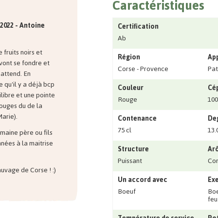
Caractéristiques
022 - Antoine
Certification
Ab
 fruits noirs et
Région
Ap
vont se fondre et
Corse - Provence
Pat
 attend. En
e qu'il y a déjà bcp
Couleur
Cé
ilibre et une pointe
Rouge
100
rouges du de la
arie).
Contenance
Deg
75 cl
13.
maine père ou fils
nées à la maitrise
Structure
Ar
Puissant
Co
uvage de Corse ! :)
Un accord avec
Exe
Boeuf
Boe
feu