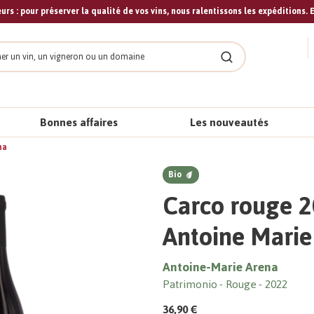
urs : pour préserver la qualité de vos vins, nous ralentissons les expéditions. E
cher
Rechercher
Bonnes affaires
Les nouveautés
na
Bio
Carco rouge 2
Antoine Marie
Antoine-Marie Arena
Patrimonio
Rouge
2022
36,90 €