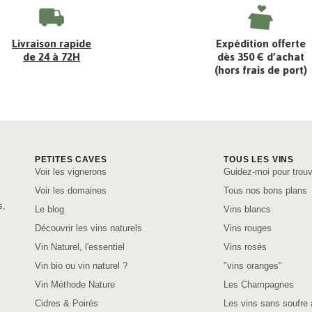
Livraison rapide
Expédition offerte
de 24 à 72H
dès 350 € d’achat
(hors frais de port)
PETITES CAVES
TOUS LES VINS
Voir les vignerons
Guidez-moi pour trouv
Voir les domaines
Tous nos bons plans
s,
Le blog
Vins blancs
Découvrir les vins naturels
Vins rouges
Vin Naturel, l'essentiel
Vins rosés
Vin bio ou vin naturel ?
"vins oranges"
Vin Méthode Nature
Les Champagnes
Cidres & Poirés
Les vins sans soufre 