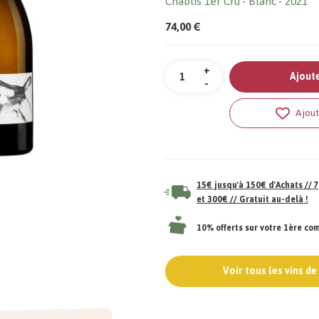
Chablis 1er Cru
Blanc
2021
74,00 €
Quantité
+
Ajoute
-
Ajout
15€ jusqu'à 150€ d'Achats //
et 300€ // Gratuit au-delà !
10% offerts sur votre 1ère c
Voir tous les vins d