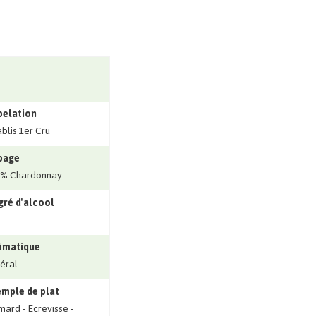
pelation
blis 1er Cru
page
0% Chardonnay
ré d'alcool
ômatique
éral
mple de plat
ard - Ecrevisse -