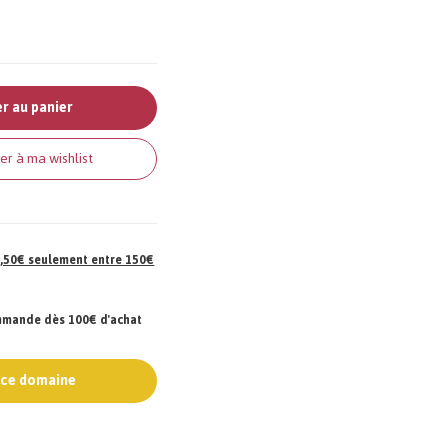
r au panier
er à ma wishlist
 7,50€ seulement entre 150€
ommande dès 100€ d'achat
e ce domaine