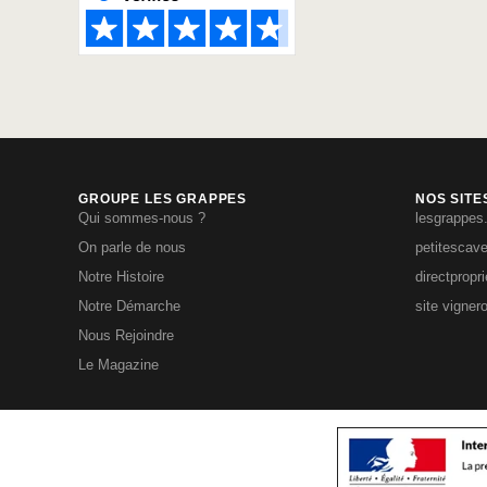
GROUPE LES GRAPPES
NOS SITE
Qui sommes-nous ?
lesgrappes
On parle de nous
petitescav
Notre Histoire
directpropr
Notre Démarche
site vigner
Nous Rejoindre
Le Magazine