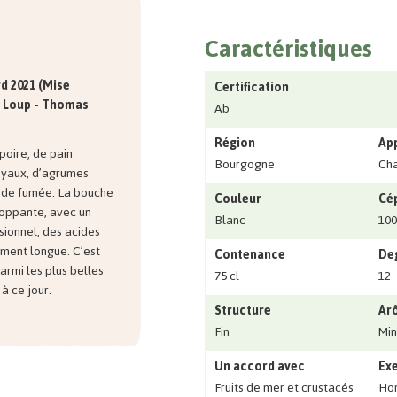
Caractéristiques
d 2021 (Mise
Certification
 Loup - Thomas
Ab
Région
Ap
poire, de pain
Bourgogne
Cha
noyaux, d’agrumes
e de fumée. La bouche
Couleur
Cé
loppante, avec un
Blanc
10
ionnel, des acides
ment longue. C’est
Contenance
Deg
armi les plus belles
75 cl
12
à ce jour.
Structure
Ar
Fin
Min
Un accord avec
Exe
Fruits de mer et crustacés
Hom