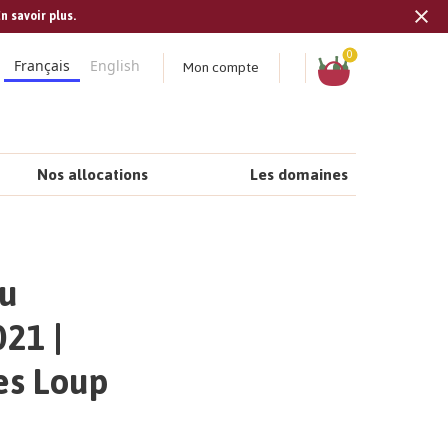
n savoir plus.
Tran
missi
Panier
0
Mon compte
Français
English
fr.s
Nos allocations
Les domaines
ru
21 |
es Loup