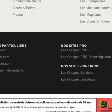
Vin Méthode Nature
Les Champagnes
Cidres & Poirés
Les vins sans soufre 
Presse
Les Magnums
Les Cidres et Poirés
S PARTICULIERS
NOS SITES PRO
.com
Les Grappes PRO
es.com
Les Grappes PRO Direct Vigneron
iete.com
NOS SITES VIGNERONS
ons indépendants
Les Grappes Services
Les Grappes Logistique