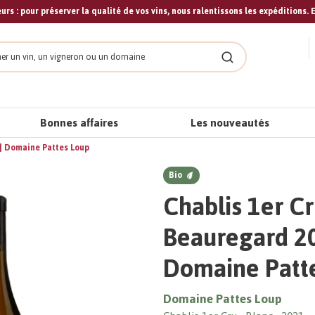
urs : pour préserver la qualité de vos vins, nous ralentissons les expéditions. E
cher
Rechercher
Bonnes affaires
Les nouveautés
 | Domaine Pattes Loup
Bio
Chablis 1er C
Beauregard 20
Domaine Patt
Domaine Pattes Loup