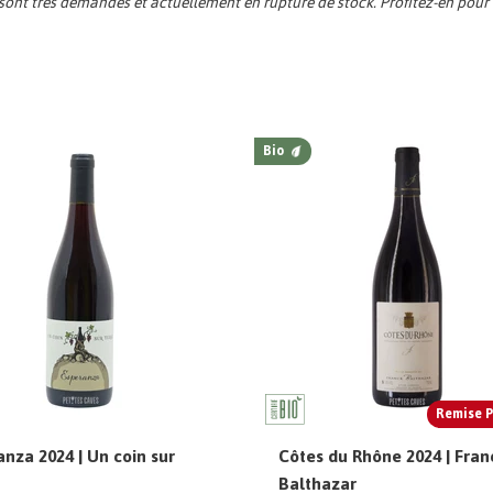
sont très demandés et actuellement en rupture de stock. Profitez-en pour d
Bio
Remise P
nza 2024 | Un coin sur
Côtes du Rhône 2024 | Fran
Balthazar