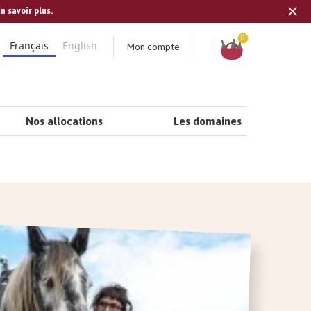
n savoir plus.
Tran
missi
Panier
0
Mon compte
Français
English
fr.s
Nos allocations
Les domaines