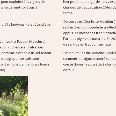
 pour exploiter les vignes de
leur potentiel de garde. Les vins
nts ne permettront pas à
charges de l’appellation Côtes du 
terme.
De son coté, Charlotte Houillon (n
ne à la biodynamie et étend ainsi
recherches l’ont conduite à effect
appris les méthodes traditionnell
l’art des pigments naturels. En 20
 Ventoux, à Faucon (Vaucluse),
de service en traction animale.
tion rocheuse en safre, qui
e domaine s’étend d’un sel tenant
Les bouteilles du Domaine Houil
e biologique. Les sols sont
sarments de vigne élaboré sur plac
nt enrichis par l’engrais fourni
que le domaine possède 2 chambre
ne).
détour !