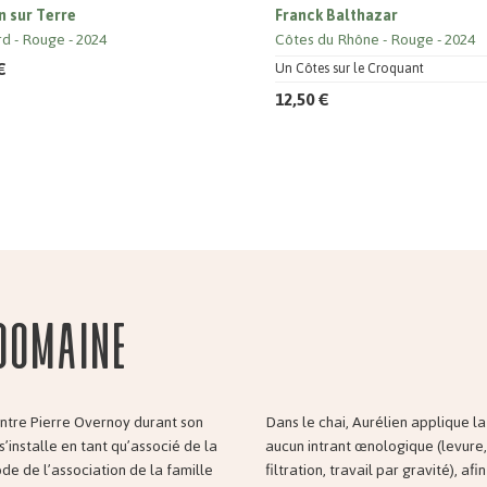
n sur Terre
Franck Balthazar
rd
Rouge
2024
Côtes du Rhône
Rouge
2024
€
Un Côtes sur le Croquant
12,50 €
domaine
ontre Pierre Overnoy durant son
Dans le chai, Aurélien applique la
’installe en tant qu’associé de la
aucun intrant œnologique (levure,
ode de l’association de la famille
filtration, travail par gravité), a