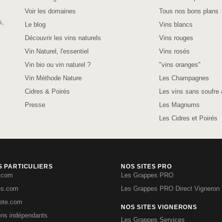
Voir les domaines
Tous nos bons plans
s,
Le blog
Vins blancs
Découvrir les vins naturels
Vins rouges
Vin Naturel, l'essentiel
Vins rosés
Vin bio ou vin naturel ?
"vins oranges"
Vin Méthode Nature
Les Champagnes
Cidres & Poirés
Les vins sans soufre 
Presse
Les Magnums
Les Cidres et Poirés
S PARTICULIERS
NOS SITES PRO
.com
Les Grappes PRO
es.com
Les Grappes PRO Direct Vigneron
iete.com
NOS SITES VIGNERONS
ons indépendants
Les Grappes Services