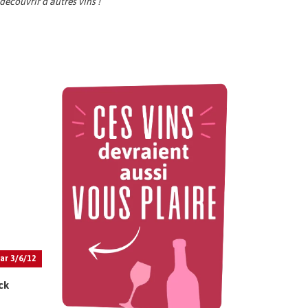
écouvrir d’autres vins !
ar 3/6/12
ck