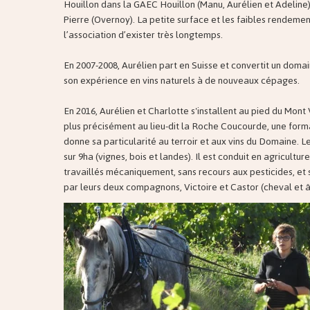
Houillon dans la GAEC Houillon (Manu, Aurélien et Adeline)
Pierre (Overnoy). La petite surface et les faibles rendeme
l’association d’exister très longtemps.
En 2007-2008, Aurélien part en Suisse et convertit un domai
son expérience en vins naturels à de nouveaux cépages.
En 2016, Aurélien et Charlotte s'installent au pied du Mont
plus précisément au lieu-dit la Roche Coucourde, une forma
donne sa particularité au terroir et aux vins du Domaine. L
sur 9ha (vignes, bois et landes). Il est conduit en agricultur
travaillés mécaniquement, sans recours aux pesticides, et so
par leurs deux compagnons, Victoire et Castor (cheval et â