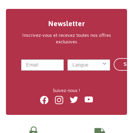
Newsletter
Inscrivez-vous et recevez toutes nos offres
exclusives
S'a
Suivez-nous !
Facebook
Instagram
Twitter
Youtube