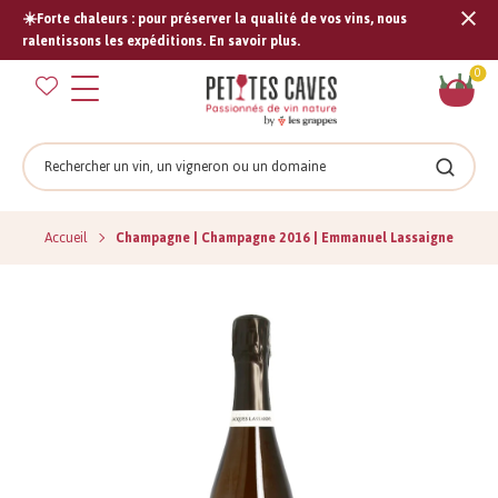
☀️Forte chaleurs : pour préserver la qualité de vos vins, nous
Tran
ralentissons les expéditions. En savoir plus.
missi
Pan
0
fr.s
Rechercher
Recher
Accueil
Champagne | Champagne 2016 | Emmanuel Lassaigne