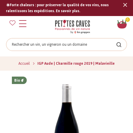
☀️Forte chaleurs : pour préserver la qualité de vos vins, nous
Tran
ralentissons les expéditions. En savoir plus.
missi
Pan
0
fr.s
Rechercher
Recher
Accueil
IGP Aude | Charmille rouge 2019 | Malavieille
Bio