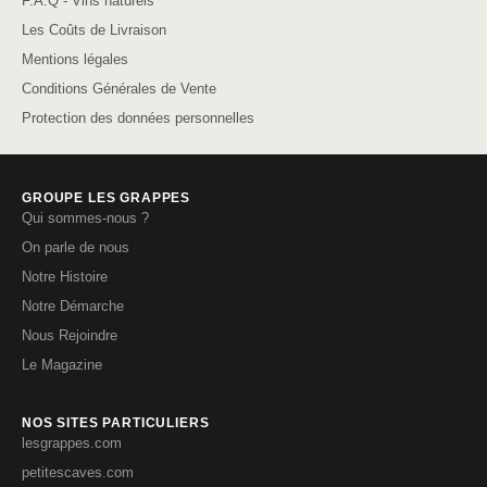
F.A.Q - Vins naturels
Les Coûts de Livraison
Mentions légales
Conditions Générales de Vente
Protection des données personnelles
GROUPE LES GRAPPES
Qui sommes-nous ?
On parle de nous
Notre Histoire
Notre Démarche
Nous Rejoindre
Le Magazine
NOS SITES PARTICULIERS
lesgrappes.com
petitescaves.com