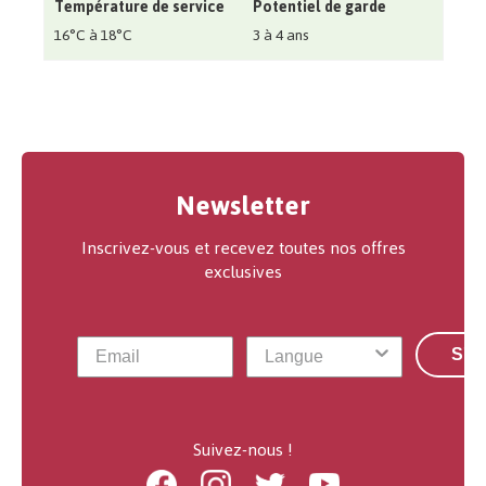
Température de service
Potentiel de garde
16°C à 18°C
3 à 4 ans
Newsletter
Inscrivez-vous et recevez toutes nos offres
exclusives
S'a
Suivez-nous !
Facebook
Instagram
Twitter
Youtube