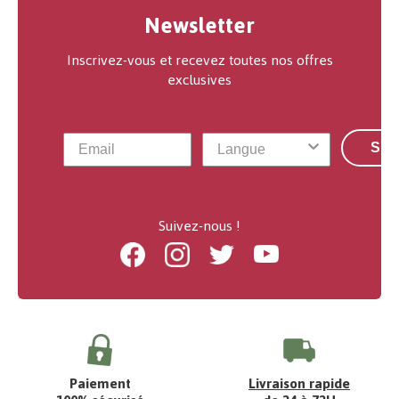
Newsletter
Inscrivez-vous et recevez toutes nos offres
exclusives
S'a
Suivez-nous !
Facebook
Instagram
Twitter
Youtube
Paiement
Livraison rapide