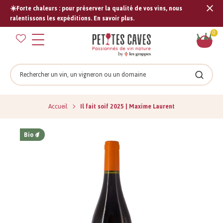
☀️Forte chaleurs : pour préserver la qualité de vos vins, nous
Tran
ralentissons les expéditions. En savoir plus.
missi
Pan
0
fr.s
Rechercher
Recher
Accueil
Il fait soif 2025 | Maxime Laurent
Bio