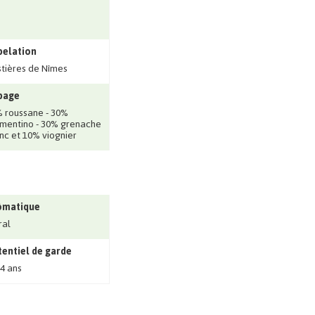
pelation
tières de Nîmes
page
 roussane - 30%
mentino - 30% grenache
nc et 10% viognier
ômatique
ral
entiel de garde
 4 ans