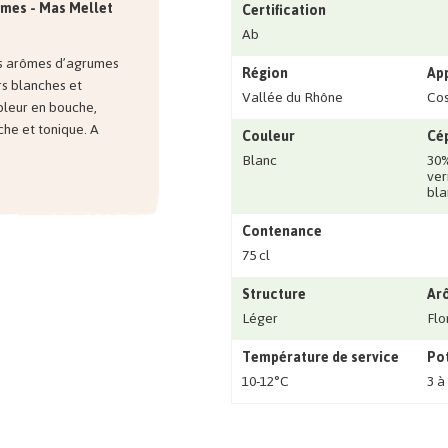
Nîmes - Mas Mellet
Certification
Ab
es arômes d’agrumes
Région
Ap
rs blanches et
Vallée du Rhône
Cos
pleur en bouche,
che et tonique. A
Couleur
Cé
Blanc
30%
ver
bla
Contenance
75 cl
Structure
Ar
Léger
Flo
Température de service
Pot
10-12°C
3 à