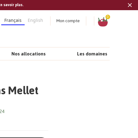
n savoir plus.
Tran
missi
Panier
0
Mon compte
Français
English
fr.s
Nos allocations
Les domaines
as Mellet
24