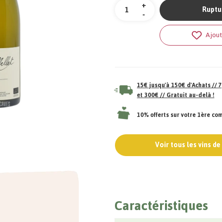
Quantité
+
Ruptu
-
Ajout
15€ jusqu'à 150€ d'Achats //
et 300€ // Gratuit au-delà !
10% offerts sur votre 1ère c
Voir tous les vins d
Caractéristiques