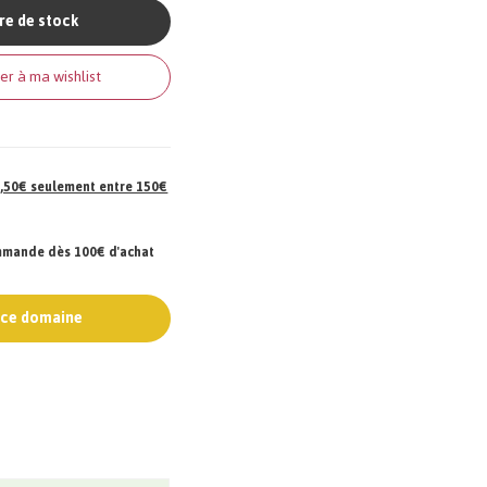
re de stock
er à ma wishlist
 7,50€ seulement entre 150€
ommande dès 100€ d'achat
e ce domaine