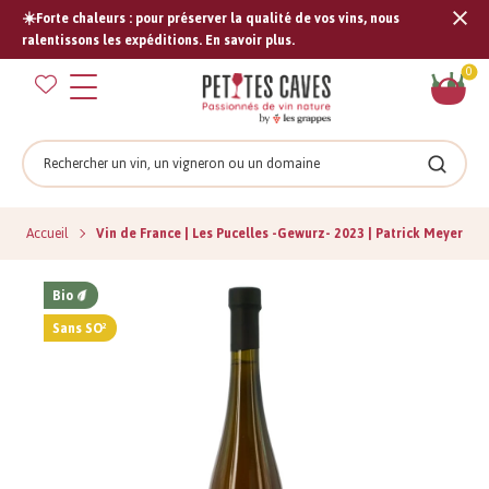
☀️Forte chaleurs : pour préserver la qualité de vos vins, nous
Tran
ralentissons les expéditions. En savoir plus.
missi
Pan
0
fr.s
Rechercher
Recher
Accueil
Vin de France | Les Pucelles -Gewurz- 2023 | Patrick Meyer
Bio
Sans SO²