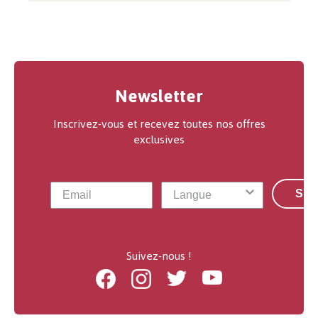
Newsletter
Inscrivez-vous et recevez toutes nos offres
exclusives
S'a
Suivez-nous !
Facebook
Instagram
Twitter
Youtube