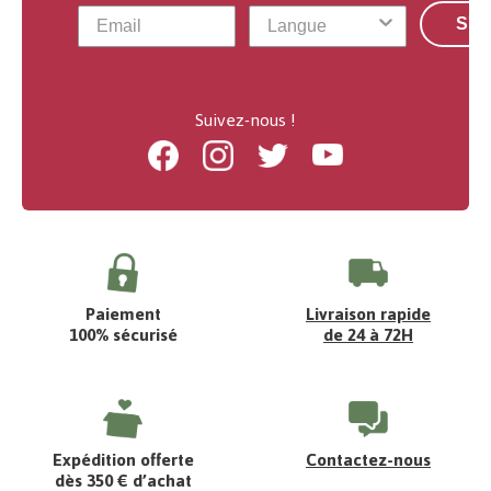
S'a
Suivez-nous !
Facebook
Instagram
Twitter
Youtube
Paiement
Livraison rapide
100% sécurisé
de 24 à 72H
Expédition offerte
Contactez-nous
dès 350 € d’achat