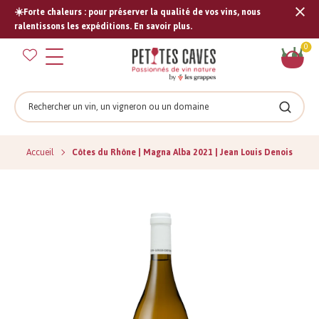
☀️Forte chaleurs : pour préserver la qualité de vos vins, nous
Tran
ralentissons les expéditions. En savoir plus.
missi
Pan
0
fr.s
Rechercher
Recher
Accueil
Côtes du Rhône | Magna Alba 2021 | Jean Louis Denois