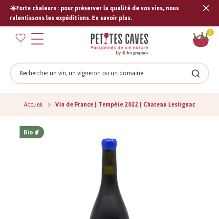
☀️Forte chaleurs : pour préserver la qualité de vos vins, nous
Tran
ralentissons les expéditions. En savoir plus.
missi
Pan
0
fr.s
Rechercher
Recher
Accueil
Vin de France | Tempête 2022 | Chateau Lestignac
Bio