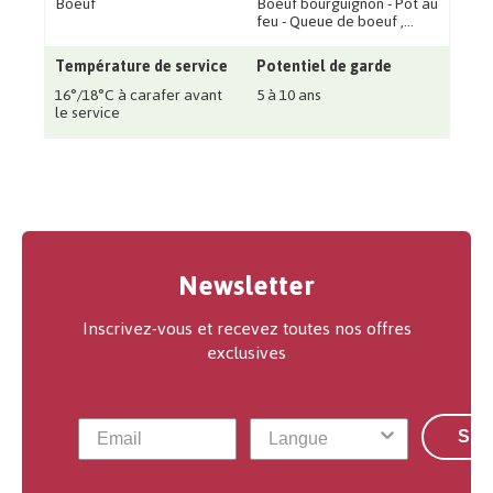
Boeuf
Boeuf bourguignon - Pot au
feu - Queue de boeuf ‚...
Température de service
Potentiel de garde
16°/18°C à carafer avant
5 à 10 ans
le service
Newsletter
Inscrivez-vous et recevez toutes nos offres
exclusives
S'a