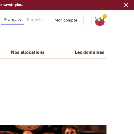
n savoir plus.
Tran
missi
Panier
0
Mon compte
Français
English
fr.s
Nos allocations
Les domaines