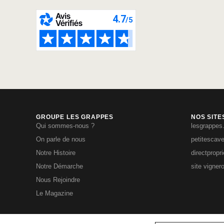
GROUPE LES GRAPPES
NOS SITE
Qui sommes-nous ?
lesgrappes
On parle de nous
petitescav
Notre Histoire
directpropr
Notre Démarche
site vigner
Nous Rejoindre
Le Magazine