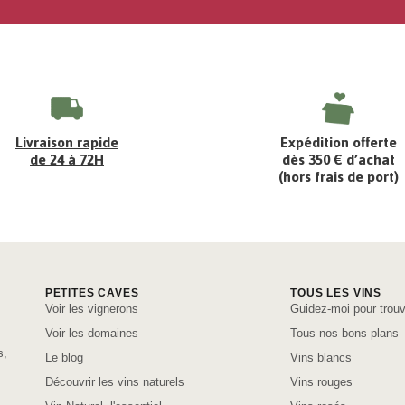
Livraison rapide
Expédition offerte
de 24 à 72H
dès 350 € d’achat
(hors frais de port)
PETITES CAVES
TOUS LES VINS
Voir les vignerons
Guidez-moi pour trouv
Voir les domaines
Tous nos bons plans
s,
Le blog
Vins blancs
Découvrir les vins naturels
Vins rouges