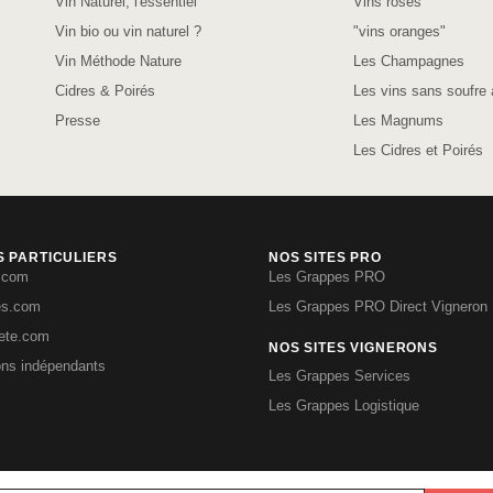
Vin Naturel, l'essentiel
Vins rosés
Vin bio ou vin naturel ?
"vins oranges"
Vin Méthode Nature
Les Champagnes
Cidres & Poirés
Les vins sans soufre 
Presse
Les Magnums
Les Cidres et Poirés
S PARTICULIERS
NOS SITES PRO
.com
Les Grappes PRO
es.com
Les Grappes PRO Direct Vigneron
iete.com
NOS SITES VIGNERONS
ons indépendants
Les Grappes Services
Les Grappes Logistique