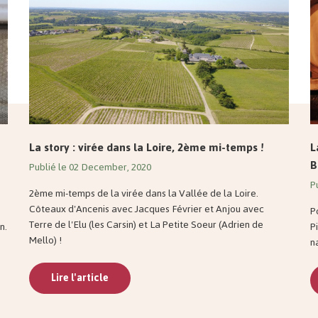
La story : virée dans la Loire, 2ème mi-temps !
L
B
Publié le 02 December, 2020
P
2ème mi-temps de la virée dans la Vallée de la Loire.
Côteaux d'Ancenis avec Jacques Février et Anjou avec
P
Terre de l'Elu (les Carsin) et La Petite Soeur (Adrien de
n.
P
Mello) !
n
Lire l'article