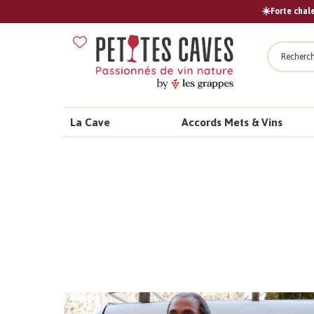
☀️Forte chale
Recher
La Cave
Accords Mets & Vins